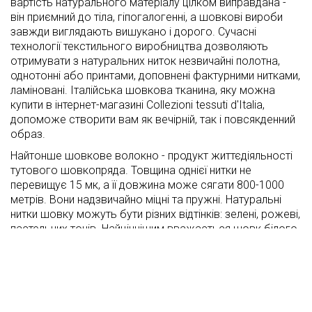
вартість натурального матеріалу цілком виправдана -
він приємний до тіла, гіпогалогенні, а шовкові вироби
завжди виглядають вишукано і дорого. Сучасні
технології текстильного виробництва дозволяють
отримувати з натуральних ниток незвичайні полотна,
однотонні або принтами, доповнені фактурними нитками,
ламіновані. Італійська шовкова тканина, яку можна
купити в інтернет-магазині Collezioni tessuti d'Italia,
допоможе створити вам як вечірній, так і повсякденний
образ.
Найтонше шовкове волокно - продукт життєдіяльності
тутового шовкопряда. Товщина однієї нитки не
перевищує 15 мк, а її довжина може сягати 800-1000
метрів. Вони надзвичайно міцні та пружні. Натуральні
нитки шовку можуть бути різних відтінків: зелені, рожеві,
пастельних тонів. Найціннішим вважається шовк білого
кольору.
Типи шовку
Завдяки різним технікам переплетення волокон та
способам обробки волокна, тканину поділяють на типи: