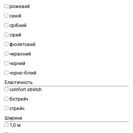
рожевий
синій
срібний
сірий
фіолетовий
червоний
чорний
чорно-білий
Еластичність
comfort stretch
бістрейч
стрейч
Ширина
1,0 м