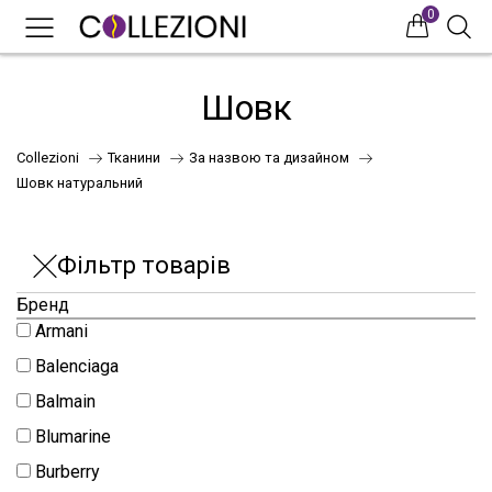
0
0
0
Шовк
Collezioni
Тканини
За назвою та дизайном
Шовк натуральний
Фільтр товарів
Бренд
75
Armani
Balenciaga
Balmain
41
Blumarine
Burberry
НОВИНКИ