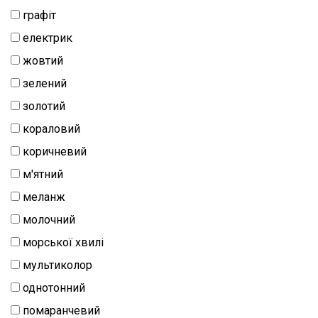
натуральний
графіт
Шиття
електрик
Штапель
жовтий
зелений
Шифон
золотий
кораловий
коричневий
м'ятний
меланж
молочний
морської хвилі
мультиколор
однотонний
помаранчевий