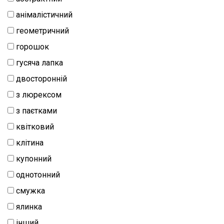
анімалістичний
геометричний
горошок
гусяча лапка
двосторонній
з люрексом
з паєтками
квітковий
клітина
купонний
однотонний
смужка
ялинка
інший