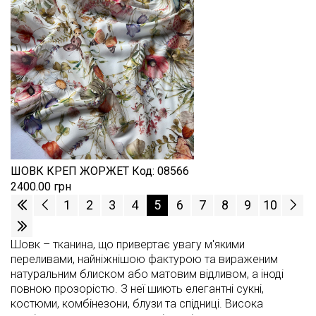
ШОВК КРЕП ЖОРЖЕТ
Код:
08566
2400.00 грн
1
2
3
4
5
6
7
8
9
10
Шовк – тканина, що привертає увагу м'якими
переливами, найніжнішою фактурою та вираженим
натуральним блиском або матовим відливом, а іноді
повною прозорістю. З неї шиють елегантні сукні,
костюми, комбінезони, блузи та спідниці. Висока