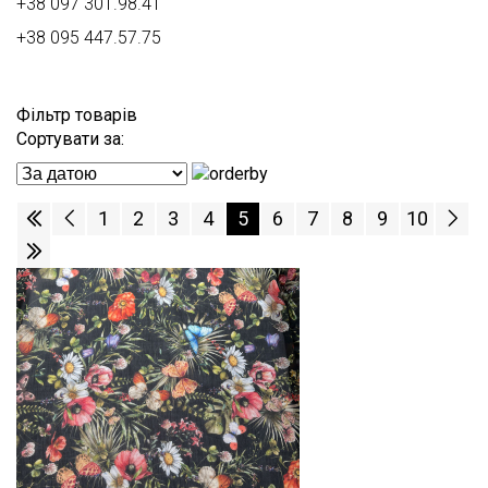
+38 097 301.98.41
+38 095 447.57.75
Фільтр товарів
Сортувати за:
1
2
3
4
5
6
7
8
9
10