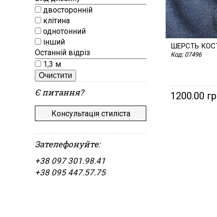
двосторонній
клітина
однотонний
інший
ШЕРСТЬ КО
Останній відріз
Код:
07496
1,3 м
Очистити
Є питання?
1200.00 г
Консультація стиліста
Зателефонуйте:
+38 097 301.98.41
+38 095 447.57.75