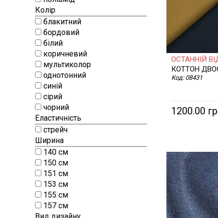
ТАСЬМА, Д
Колір
блакитний
бордовий
білий
коричневий
ОСТАННІЙ ВІД
мультиколор
КОТТОН ДВО
однотонний
Код:
08431
синій
сірий
чорний
1200.00 г
Еластичність
стрейч
Ширина
140 см
150 см
151 см
153 см
155 см
157 см
Вид дизайну