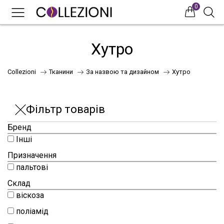
0
0
0
Хутро
Collezioni
Тканини
За назвою та дизайном
Хутро
Фільтр товарів
Бренд
Інші
75
Призначення
пальтові
Склад
41
віскоза
поліамід
НОВИНКИ