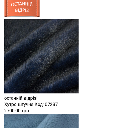
натуральний
Шиття
Штапель
Шифон
останній відріз!
Хутро штучне
Код:
07287
2700.00 грн