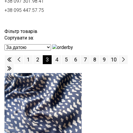
+38 097 301.98.41
+38 095 447.57.75
Фільтр товарів
Сортувати за:
1
2
3
4
5
6
7
8
9
10