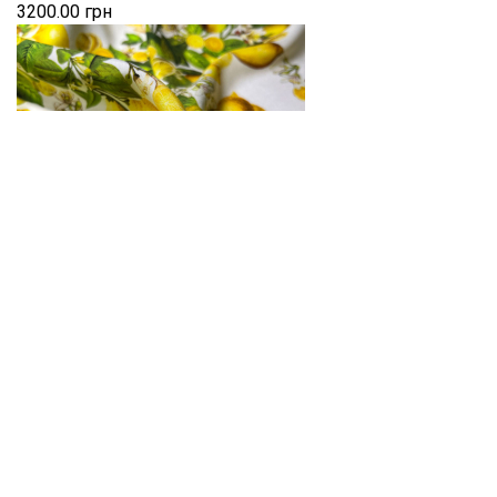
3200.00 грн
ШОВК СТРЕЙЧ
Код:
08744
3700.00 грн
1
2
3
4
5
6
7
8
9
10
Шовк – тканина, що привертає увагу м'якими
переливами, найніжнішою фактурою та вираженим
натуральним блиском або матовим відливом, а іноді