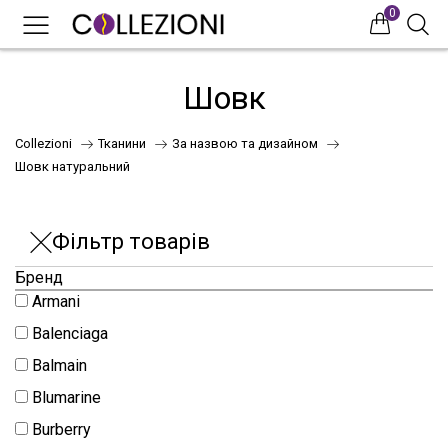
0
0
0
Шовк
Collezioni
Тканини
За назвою та дизайном
Шовк натуральний
Фільтр товарів
Бренд
75
Armani
Balenciaga
Balmain
41
Blumarine
Burberry
НОВИНКИ