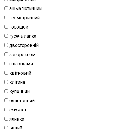
анімалістичний
геометричний
горошок
гусяча лапка
двосторонній
з люрексом
з паєтками
квітковий
клітина
купонний
однотонний
смужка
ялинка
інший