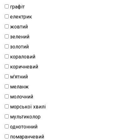
натуральний
графіт
Шиття
електрик
Штапель
жовтий
зелений
Шифон
золотий
кораловий
коричневий
м'ятний
меланж
молочний
морської хвилі
мультиколор
однотонний
помаранчевий