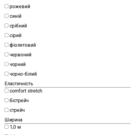
рожевий
синій
срібний
сірий
фіолетовий
червоний
чорний
чорно-білий
Еластичність
comfort stretch
бістрейч
стрейч
Ширина
1,0 м