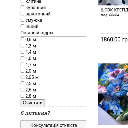
клітина
купонний
ШОВК КРЕП
однотонний
Код:
08684
смужка
інший
Останній відріз
1860.00 г
0,6 м
1,2 м
1,4 м
1,6 м
1,7 м
2,0 м
2,05 м
2,5 м
2,6 м
2,8 м
Очистити
Є питання?
Консультація стиліста