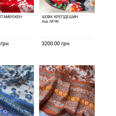
натур
ЕП МАРОКЕН
ШОВК КРЕПДЕШИН
Шитт
Код:
08746
Штап
Шифо
 грн
3200.00 грн