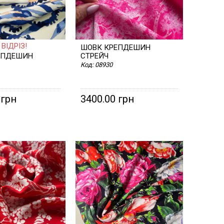
la
Окса
Renta
Неоп
Valent
ВІДРІЗ!
ШОВК КРЕПДЕШИН
Орган
ЕПДЕШИН
СТРЕЙЧ
Versa
Код:
08930
Паєтк
Смуж
 грн
3400.00 грн
Сітка
Стьоб
ткани
Тафта
Твід
Трико
Хутро
Шовк