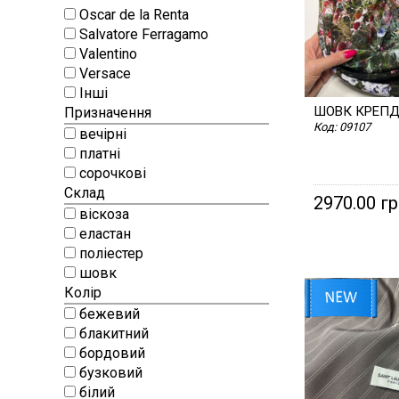
Oscar de la Renta
ТАСЬМА, Д
Salvatore Ferragamo
Valentino
Versace
Інші
ШОВК КРЕП
Призначення
Код:
09107
вечірні
платні
сорочкові
Склад
2970.00 г
віскоза
еластан
поліестер
шовк
Колір
бежевий
блакитний
бордовий
бузковий
білий