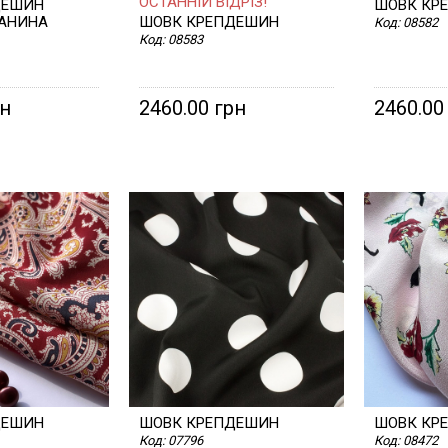
ОСТАННІЙ ВІДРІЗ!
ДЕШИН
ШОВК КР
АНИНА
ШОВК КРЕПДЕШИН
Код:
08582
Код:
08583
рн
2460.00 грн
2460.00
ДЕШИН
ШОВК КРЕПДЕШИН
ШОВК КР
Код:
07796
Код:
08472