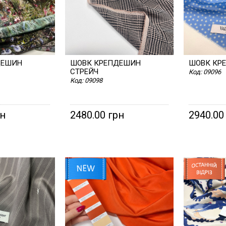
ШОВК ШАРМЕЗ
ШОВК ШАРМЕЗ
МЕРЕЖИВО У
ГУДЗИК
ХУСТКА З
ШОВК ШАРМЕЗ
ШОВК ШАРМЕЗ
ЗНОВУ У ПРОДАЖУ
ДОВ'ЯЗ
ХУСТКА З
ОВЯЗИ
ЗАЛИШКАХ
НАТУРАЛЬНОГО
ТРИКОТАЖНИЙ
НАТУРАЛЬНОГО
ШОВКУ
ШОВКУ
ДЕШИН
ШОВК КРЕПДЕШИН
ШОВК КР
СТРЕЙЧ
Код:
09096
Код:
09098
рн
2480.00 грн
2940.00