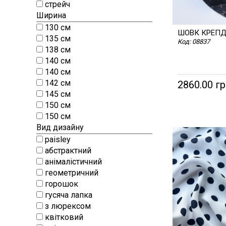
стрейч
Ширина
130 см
ШОВК КРЕП
135 см
Код:
08837
138 см
140 см
140 см
142 см
2860.00 г
145 см
150 см
150 см
Вид дизайну
paisley
абстрактний
анімалістичний
геометричний
горошок
гусяча лапка
з люрексом
квітковий