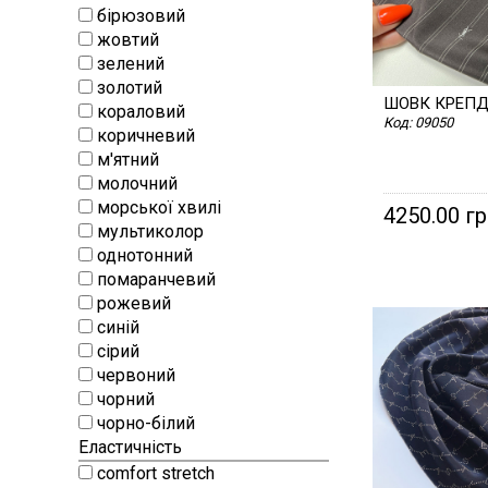
бірюзовий
жовтий
зелений
золотий
ШОВК КРЕП
кораловий
Код:
09050
коричневий
м'ятний
молочний
морської хвилі
4250.00 г
мультиколор
однотонний
помаранчевий
рожевий
синій
сірий
червоний
чорний
чорно-білий
Еластичність
comfort stretch