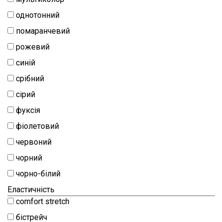
натуральний
однотонний
Шиття
помаранчевий
Штапель
рожевий
Шифон
синій
срібний
сірий
фуксія
фіолетовий
червоний
чорний
чорно-білий
Еластичність
comfort stretch
бістрейч