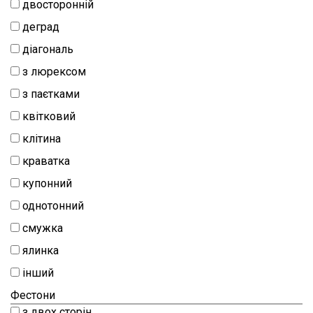
двосторонній
деград
діагональ
з люрексом
з паєтками
квітковий
клітина
краватка
купонний
однотонний
смужка
ялинка
інший
Фестони
з двох сторін