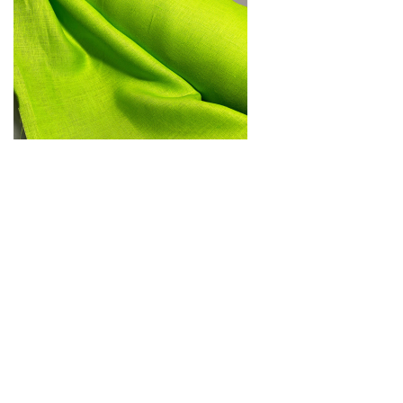
ЛЬОН
Код:
08988
1670.00 грн