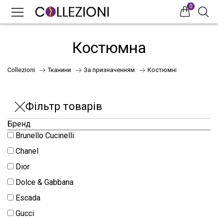
0
0
0
Костюмна
Collezioni
Тканини
За призначенням
Костюмні
Фільтр товарів
Бренд
Brunello Cucinelli
75
Chanel
Dior
Dolce & Gabbana
41
Escada
НОВИНКИ
Gucci