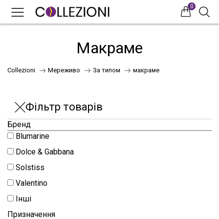
0
0
0
Макраме
Collezioni
Мереживо
За типом
макраме
Фільтр товарів
Бренд
Blumarine
75
Dolce & Gabbana
Solstiss
Valentino
41
Інші
НОВИНКИ
Призначення