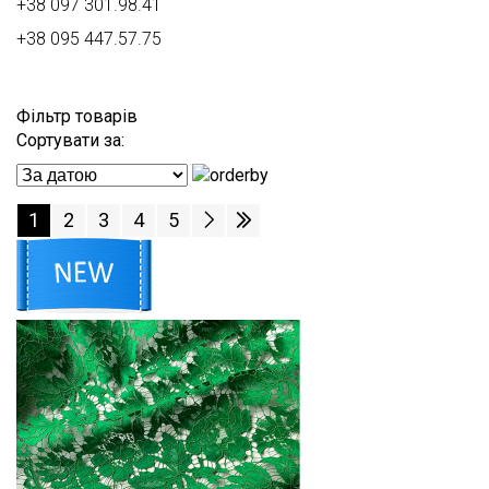
+38 097 301.98.41
+38 095 447.57.75
Фільтр товарів
Сортувати за:
1
2
3
4
5