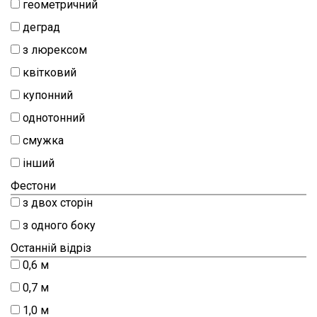
геометричний
деград
з люрексом
квітковий
купонний
однотонний
смужка
інший
Фестони
з двох сторін
з одного боку
Останній відріз
0,6 м
0,7 м
1,0 м