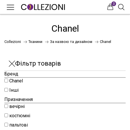
0
0
0
Chanel
Collezioni
Тканини
За назвою та дизайном
Chanel
Фільтр товарів
Бренд
Chanel
75
Інші
Призначення
вечірні
41
костюмні
пальтові
НОВИНКИ