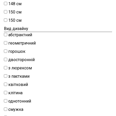
148 см
натуральний
150 см
Шиття
150 см
Штапель
Вид дизайну
Шифон
абстрактний
геометричний
горошок
двосторонній
з люрексом
з паєтками
квітковий
клітина
однотонний
смужка