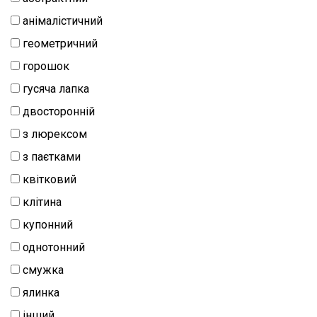
анімалістичний
геометричний
горошок
гусяча лапка
двосторонній
з люрексом
з паєтками
квітковий
клітина
купонний
однотонний
смужка
ялинка
інший