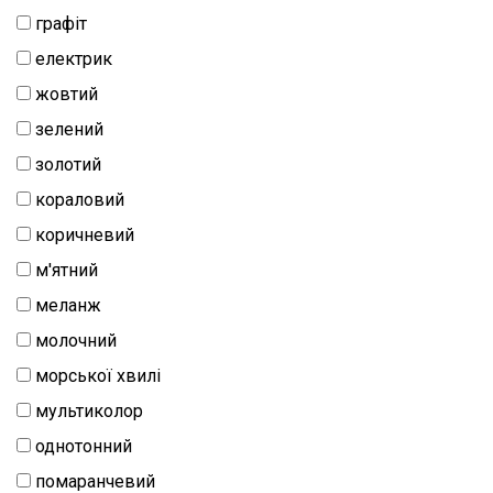
натуральний
графіт
Шиття
електрик
Штапель
жовтий
зелений
Шифон
золотий
кораловий
коричневий
м'ятний
меланж
молочний
морської хвилі
мультиколор
однотонний
помаранчевий