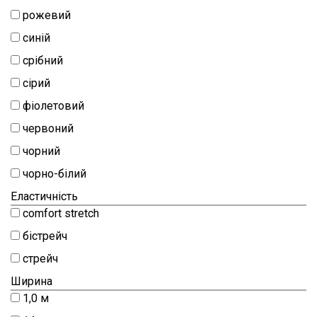
рожевий
синій
срібний
сірий
фіолетовий
червоний
чорний
чорно-білий
Еластичність
comfort stretch
бістрейч
стрейч
Ширина
1,0 м