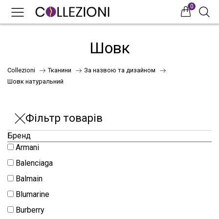
0
0
0
Шовк
Collezioni
Тканини
За назвою та дизайном
Шовк натуральний
Фільтр товарів
Бренд
75
Armani
Balenciaga
Balmain
41
Blumarine
Burberry
НОВИНКИ