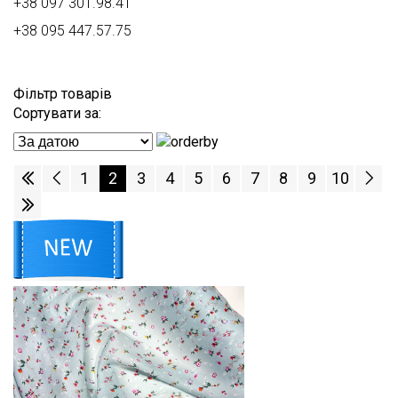
+38 097 301.98.41
+38 095 447.57.75
Фільтр товарів
Сортувати за:
1
2
3
4
5
6
7
8
9
10