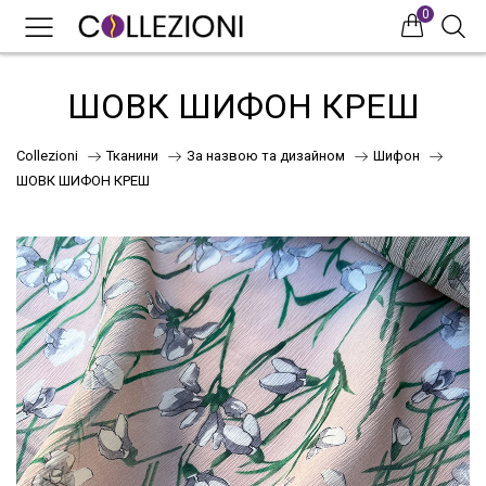
0
0
0
ШОВК ШИФОН КРЕШ
Collezioni
Тканини
За назвою та дизайном
Шифон
ШОВК ШИФОН КРЕШ
75
41
НОВИНКИ