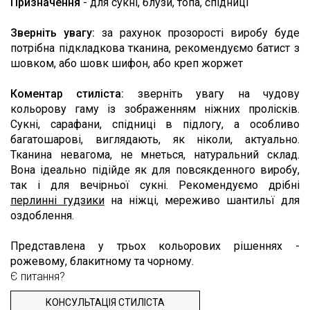
Призначення
- для сукні, блузи, топа, спідниці
Зверніть увагу:
за рахунок прозорості виробу буде
потрібна підкладкова тканина, рекомендуємо батист з
шовком, або шовк шифон, або креп жоржет
Коментар стиліста:
зверніть увагу на чудову
кольорову гаму із зображенням ніжних пролісків.
Сукні, сарафани, спідниці в підлогу, а особливо
багатошарові, виглядають, як ніколи, актуально.
Тканина невагома, не мнеться, натуральний склад.
Вона ідеально підійде як для повсякденного виробу,
так і для вечірньої сукні. Рекомендуємо дрібні
перлинні гудзики
на ніжці, мереживо шантильї для
оздоблення.
Представлена ​​у трьох кольорових рішеннях -
рожевому, блакитному та чорному.
Є питання?
КОНСУЛЬТАЦІЯ СТИЛІСТА