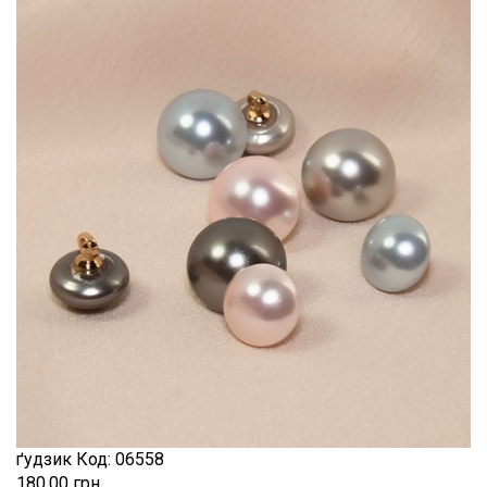
натуральний
Шиття
Штапель
Шифон
ґудзик
Код:
06558
180.00 грн