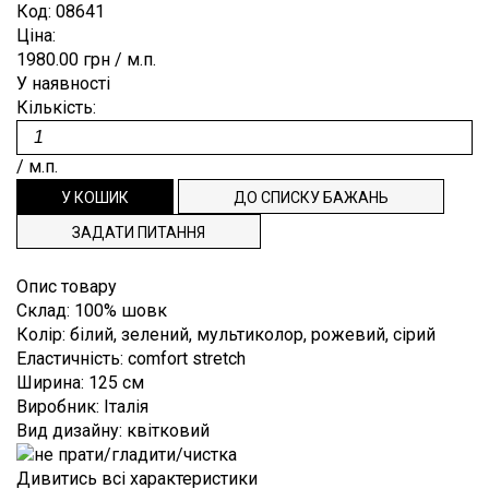
Плісе
Коттон
Код:
08641
Для
ВІДРІЗ
ЗАКЛЕПКИ
ЗАМОВЛЕННЯ
Burberry
Ціна:
випускного
Деворе
Льон
балу
1980.00 грн
/ м.п.
ЗНОВУ
ПРЯЖКИ
СПИСОК
Blumarine
Денім
Мохер
У наявності
Костюмні
В
РЕПСОВА
БАЖАНЬ
Cerruti
Кількість:
Джерсі
Поліестер
Пальтові,
punto
ПРОДАЖУ
СТРІЧКА
ТЕХПІДТРИМКА
Dior
плащові
milano
Шовк
/ м.п.
ТАСЬМА,
Dolce&Gabbana
ІНФОРМАЦІЯ
Платтяний
Екошкіра
ДОВЯЗИ
Emilio
Підкладковий
Жаккард
НАША
ЗАДАТИ ПИТАННЯ
Pucci
Сорочкові
Каді
ФІЛОСОФІЯ
Escada
Опис товару
Клітина
Склад
:
100% шовк
ІНФОРМАЦІЯ
Etro
Колір
:
білий, зелений, мультиколор, рожевий, сірий
Креп
Gucci
ДЛЯ
Еластичність
:
comfort stretch
Крепдешин
Ширина
:
125 см
Hugo
ПОКУПЦЯ
Boss
Виробник
:
Італія
Креш
ДОСТАВКА
Вид дизайну
:
квітковий
Loro
Купонні
Piana
І ОПЛАТА
тканини
Дивитись всі характеристики