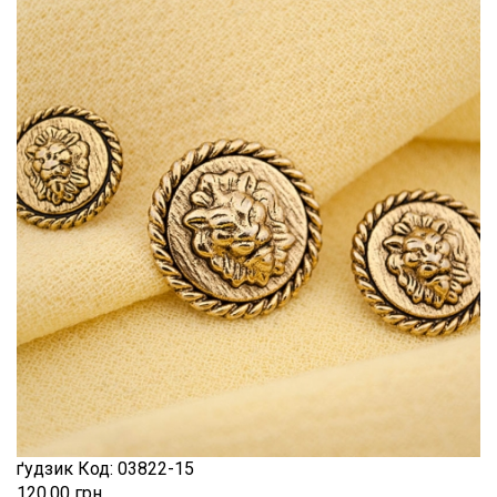
натуральний
Шиття
Штапель
Шифон
ґудзик
Код:
03822-15
120.00 грн