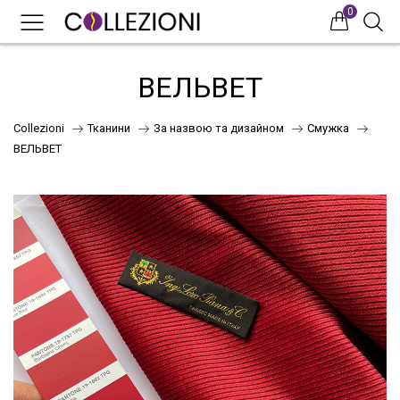
0
0
0
ВЕЛЬВЕТ
Collezioni
Тканини
За назвою та дизайном
Смужка
ВЕЛЬВЕТ
75
41
НОВИНКИ