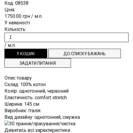
Плісе
Коттон
Код:
08538
Для
ВІДРІЗ
ЗАКЛЕПКИ
ЗАМОВЛЕННЯ
Burberry
Ціна:
випускного
Деворе
Льон
балу
1750.00 грн
/ м.п.
ЗНОВУ
ПРЯЖКИ
СПИСОК
Blumarine
Денім
Мохер
У наявності
Костюмні
В
РЕПСОВА
БАЖАНЬ
Cerruti
Кількість:
Джерсі
Поліестер
Пальтові,
punto
ПРОДАЖУ
СТРІЧКА
ТЕХПІДТРИМКА
Dior
плащові
milano
Шовк
/ м.п.
ТАСЬМА,
Dolce&Gabbana
ІНФОРМАЦІЯ
Платтяний
Екошкіра
ДОВЯЗИ
Emilio
Підкладковий
Жаккард
НАША
ЗАДАТИ ПИТАННЯ
Pucci
Сорочкові
Каді
ФІЛОСОФІЯ
Escada
Опис товару
Клітина
Склад
:
100% котон
ІНФОРМАЦІЯ
Etro
Колір
:
однотонний, червоний
Креп
Gucci
ДЛЯ
Еластичність
:
comfort stretch
Крепдешин
Ширина
:
145 см
Hugo
ПОКУПЦЯ
Boss
Виробник
:
Італія
Креш
ДОСТАВКА
Вид дизайну
:
однотонний, смужка
Loro
Купонні
Piana
І ОПЛАТА
тканини
Дивитись всі характеристики