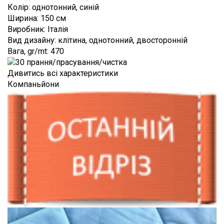
Louis
Колір
:
однотонний, синій
СПІВПРАЦЯ
Лоден
Vuitton
Ширина
:
150 см
ВІДГУКИ
Оксамит
Виробник
:
Італія
MaxMara
Вид дизайну
:
клітина, однотонний, двосторонній
Неопрен
FAQ
Moschino
Вага, gr/mt
:
470
Органза
КОНТАКТИ
Oscar
Дивитись всі характеристики
de
Паєтки
ЦЕ
la
Компаньйони
Renta
ЦІКАВО
Смужка
Valentino
Сітка
TRENDS
Versace
Стьобані
ВІДЕО
тканини
ПРО
Тафта
ТКАНИНИ
Твід
Трикотаж
Хутро
Шовк