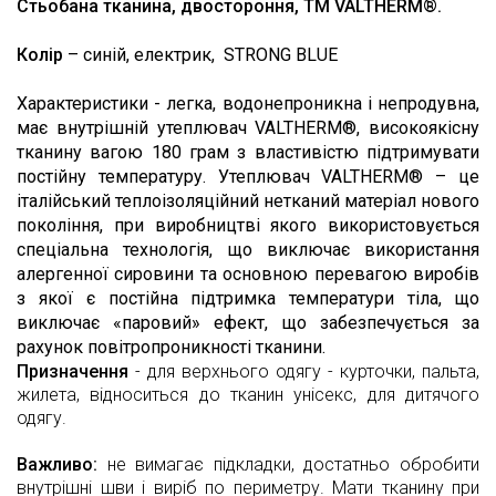
Стьобана тканина, двостороння, TM VALTHERM®.
Колір
– синій, електрик, STRONG BLUE
Характеристики - легка, водонепроникна і непродувна,
має внутрішній утеплювач VALTHERM®, високоякісну
тканину вагою 180 грам з властивістю підтримувати
постійну температуру. Утеплювач VALTHERM® – це
італійський теплоізоляційний нетканий матеріал нового
покоління, при виробництві якого використовується
спеціальна технологія, що виключає використання
алергенної сировини та основною перевагою виробів
з якої є постійна підтримка температури тіла, що
виключає «паровий» ефект, що забезпечується за
рахунок повітропроникності тканини.
Призначення
- для верхнього одягу - курточки, пальта,
жилета, відноситься до тканин унісекс, для дитячого
одягу.
Важливо:
не вимагає підкладки, достатньо обробити
внутрішні шви і виріб по периметру. Мати тканину при