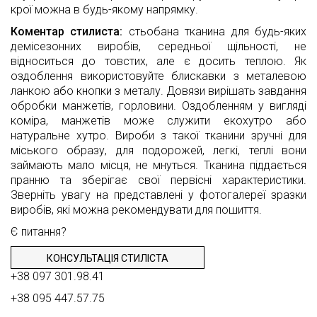
крої можна в будь-якому напрямку.
Коментар стилиста:
стьобана тканина для будь-яких
демісезонних виробів, середньої щільності, не
відноситься до товстих, але є досить теплою. Як
оздоблення використовуйте блискавки з металевою
ланкою або кнопки з металу. Довязи вирішать завдання
обробки манжетів, горловини. Оздобленням у вигляді
коміра, манжетів може служити екохутро або
натуральне хутро. Вироби з такої тканини зручні для
міського образу, для подорожей, легкі, теплі вони
займають мало місця, не мнуться. Тканина піддається
пранню та зберігає свої первісні характеристики.
Зверніть увагу на представлені у фотогалереї зразки
виробів, які можна рекомендувати для пошиття.
Є питання?
КОНСУЛЬТАЦІЯ СТИЛІСТА
+38 097 301.98.41
+38 095 447.57.75