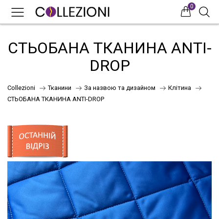
0
0
0
СТЬОБАНА ТКАНИНА ANTI-
DROP
Collezioni
Тканини
За назвою та дизайном
Клітина
СТЬОБАНА ТКАНИНА ANTI-DROP
75
41
НОВИНКИ