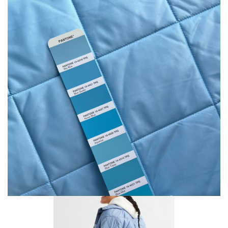
натуральний
Шиття
Штапель
Шифон