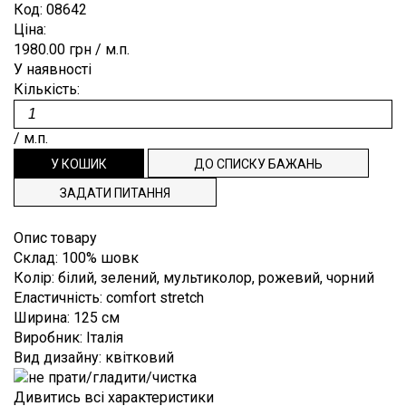
Плісе
Коттон
Код:
08642
Для
ВІДРІЗ
ЗАКЛЕПКИ
ЗАМОВЛЕННЯ
Burberry
Ціна:
випускного
Деворе
Льон
балу
1980.00 грн
/ м.п.
ЗНОВУ
ПРЯЖКИ
СПИСОК
Blumarine
Денім
Мохер
У наявності
Костюмні
В
РЕПСОВА
БАЖАНЬ
Cerruti
Кількість:
Джерсі
Поліестер
Пальтові,
punto
ПРОДАЖУ
СТРІЧКА
ТЕХПІДТРИМКА
Dior
плащові
milano
Шовк
/ м.п.
ТАСЬМА,
Dolce&Gabbana
ІНФОРМАЦІЯ
Платтяний
Екошкіра
ДОВЯЗИ
Emilio
Підкладковий
Жаккард
НАША
ЗАДАТИ ПИТАННЯ
Pucci
Сорочкові
Каді
ФІЛОСОФІЯ
Escada
Опис товару
Клітина
Склад
:
100% шовк
ІНФОРМАЦІЯ
Etro
Колір
:
білий, зелений, мультиколор, рожевий, чорний
Креп
Gucci
ДЛЯ
Еластичність
:
comfort stretch
Крепдешин
Ширина
:
125 см
Hugo
ПОКУПЦЯ
Boss
Виробник
:
Італія
Креш
ДОСТАВКА
Вид дизайну
:
квітковий
Loro
Купонні
Piana
І ОПЛАТА
тканини
Дивитись всі характеристики