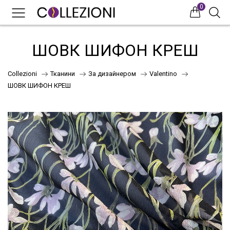
0
0
0
ШОВК ШИФОН КРЕШ
Collezioni
Тканини
За дизайнером
Valentino
ШОВК ШИФОН КРЕШ
75
41
НОВИНКИ