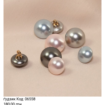
натуральний
Шиття
Штапель
Шифон
ґудзик
Код:
06558
180.00 грн