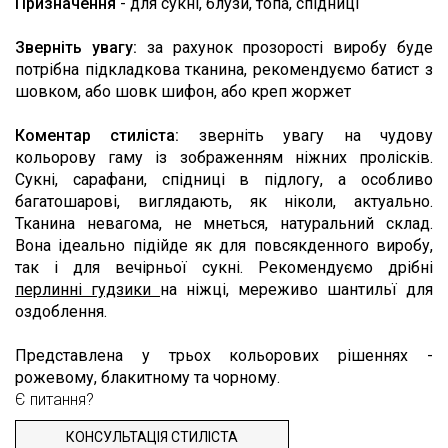
Призначення
- для сукні, блузи, топа, спідниці
Зверніть увагу:
за рахунок прозорості виробу буде
потрібна підкладкова тканина, рекомендуємо батист з
шовком, або шовк шифон, або креп жоржет
Коментар стиліста:
зверніть увагу на чудову
кольорову гаму із зображенням ніжних пролісків.
Сукні, сарафани, спідниці в підлогу, а особливо
багатошарові, виглядають, як ніколи, актуально.
Тканина невагома, не мнеться, натуральний склад.
Вона ідеально підійде як для повсякденного виробу,
так і для вечірньої сукні. Рекомендуємо дрібні
перлинні гудзики
на ніжці, мереживо шантильї для
оздоблення.
Представлена ​​у трьох кольорових рішеннях -
рожевому, блакитному та чорному.
Є питання?
КОНСУЛЬТАЦІЯ СТИЛІСТА