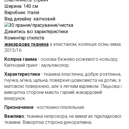
Louis
СПІВПРАЦЯ
Лоден
Ширина
:
140 см
Vuitton
Виробник
:
Італія
ВІДГУКИ
Оксамит
MaxMara
Вид дизайну
:
квітковий
Неопрен
FAQ
Moschino
Дивитись всі характеристики
Органза
КОНТАКТИ
Oscar
Коментар стиліста
de
жакардова тканина
з еластаном, колекція осінь-зима
Паєтки
ЦЕ
la
2015/16.
Renta
ЦІКАВО
Смужка
Колірна гамма
- основа бежево-рожевого кольору,
Valentino
Сітка
Квітковий принт - мультиколор.
TRENDS
Versace
Характеристики
- тканина еластична, добре розтяжна,
Стьобані
ВІДЕО
тканини
гнучка, м'яка, щільна, поверхня шовковиста на дотик, з
матовою поверхнею, але з легким відливом. Лицьова і
ПРО
Тафта
виворітна сторони мають гарний жакардовий
ТКАНИНИ
візерунок.
Твід
Призначення
- костюмно-плательная.
Трикотаж
Важливо:
тканина непрозора, не вимагає підкладкової
Хутро
тканини. Виворітна сторона декоративна.
Шовк