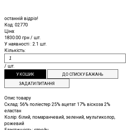
Плісе
Коттон
Для
ВІДРІЗ
ЗАКЛЕПКИ
ЗАМОВЛЕННЯ
Burberry
випускного
Деворе
Льон
балу
ЗНОВУ
ПРЯЖКИ
СПИСОК
останній відріз!
Blumarine
Денім
Мохер
Код:
02770
Костюмні
В
РЕПСОВА
БАЖАНЬ
Cerruti
Ціна:
Джерсі
Поліестер
Пальтові,
punto
ПРОДАЖУ
СТРІЧКА
ТЕХПІДТРИМКА
1830.00 грн
/ шт.
Dior
плащові
milano
Шовк
У наявності
: 2.1
шт.
ТАСЬМА,
Dolce&Gabbana
ІНФОРМАЦІЯ
Платтяний
Кількість:
Екошкіра
ДОВЯЗИ
Emilio
Підкладковий
Жаккард
НАША
Pucci
/ шт.
Сорочкові
Каді
ФІЛОСОФІЯ
Escada
Клітина
ІНФОРМАЦІЯ
Etro
ЗАДАТИ ПИТАННЯ
Креп
Gucci
ДЛЯ
Опис товару
Крепдешин
Hugo
ПОКУПЦЯ
Склад
:
56% поліестер 25% ацетат 17% віскоза 2%
Boss
еластан
Креш
ДОСТАВКА
Колір
:
білий, помаранчевий, зелений, мультиколор,
Loro
Купонні
Piana
рожевий
І ОПЛАТА
тканини
Еластичність
:
стрейч