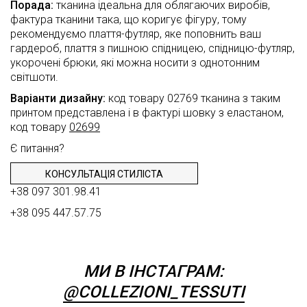
Порада:
тканина ідеальна для облягаючих виробів,
натуральний
фактура тканини така, що коригує фігуру, тому
рекомендуємо плаття-футляр, яке поповнить ваш
Шиття
гардероб, плаття з пишною спідницею, спідницю-футляр,
Штапель
укорочені брюки, які можна носити з однотонним
світшоти.
Шифон
Варіанти дизайну:
код товару 02769 тканина з таким
принтом представлена і в фактурі шовку з еластаном,
код товару
02699
Є питання?
КОНСУЛЬТАЦІЯ СТИЛІСТА
+38 097 301.98.41
+38 095 447.57.75
МИ В ІНСТАГРАМ:
@COLLEZIONI_TESSUTI