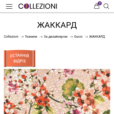
0
0
0
ЖАККАРД
Collezioni
Тканини
За дизайнером
Gucci
ЖАККАРД
75
41
НОВИНКИ