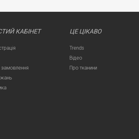
ТИЙ КАБІНЕТ
ЦЕ ЦІКАВО
страція
Trends
Відео
 замовлення
Про тканини
ажань
мка