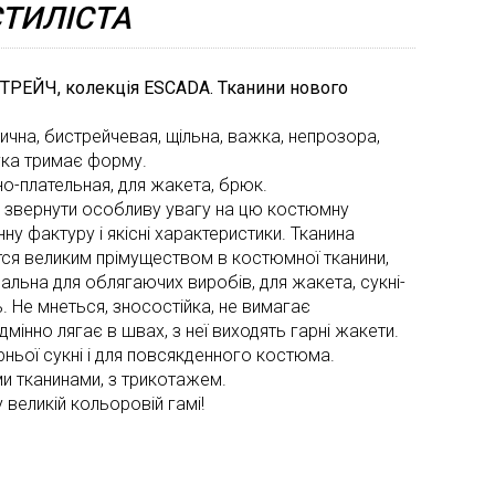
ТИЛІСТА
la
Окса
Renta
Неоп
СТРЕЙЧ, колекція ESCADA. Тканини нового
Valent
Орган
ична, бистрейчевая, щільна, важка, непрозора,
Versa
Паєтк
гка тримає форму.
о-плательная, для жакета, брюк.
Смуж
звернути особливу увагу на цю костюмну
Сітка
нну фактуру і якісні характеристики. Тканина
тся великим прімуществом в костюмної тканини,
Стьоб
альна для облягаючих виробів, для жакета, сукні-
ткани
ь. Не мнеться, зносостійка, не вимагає
ідмінно лягає в швах, з неї виходять гарні жакети.
Тафта
ірньої сукні і для повсякденного костюма.
Твід
и тканинами, з трикотажем.
 великій кольоровій гамі!
Трико
Хутро
Шовк