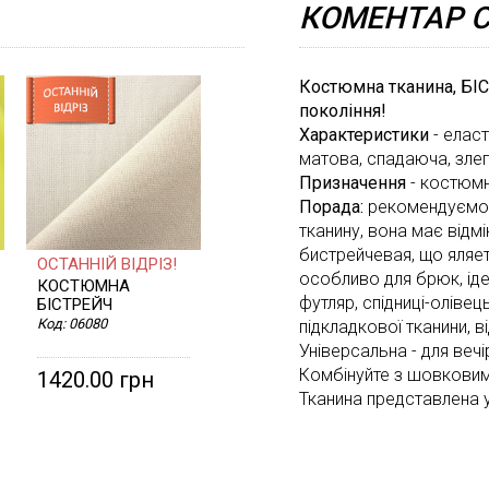
КОМЕНТАР С
Костюмна тканина, БІ
покоління!
Характеристики
- еласт
матова, спадаюча, зле
Призначення
- костюмн
Порада:
рекомендуємо 
тканину, вона має відмі
бистрейчевая, що яляе
ОСТАННІЙ ВІДРІЗ!
особливо для брюк, іде
КОСТЮМНА
футляр, спідниці-олівец
БІСТРЕЙЧ
Код:
06080
підкладкової тканини, в
Універсальна - для веч
Комбінуйте з шовковим
1420.00 грн
Тканина представлена у