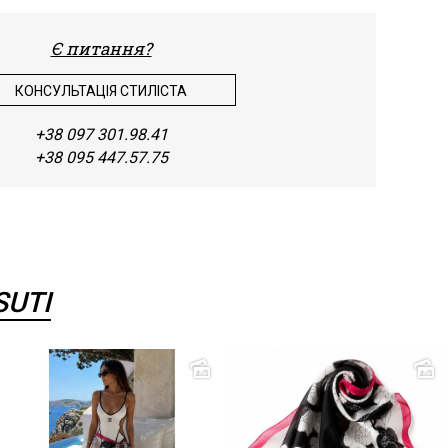
натур
Є питання?
Шитт
КОНСУЛЬТАЦІЯ СТИЛІСТА
Штап
+38 097 301.98.41
Шифо
+38 095 447.57.75
SUTI