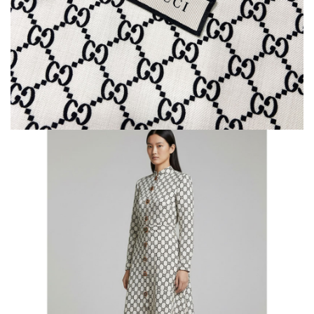
натуральний
Шиття
Штапель
Шифон