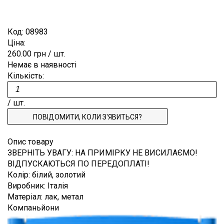
Плісе
Коттон
Для
ВІДРІЗ
ЗАКЛЕПКИ
ЗАМОВЛЕННЯ
Burberry
випускного
Деворе
Льон
балу
ЗНОВУ
ПРЯЖКИ
СПИСОК
Код:
08983
Blumarine
Денім
Мохер
Ціна:
Костюмні
В
РЕПСОВА
БАЖАНЬ
Cerruti
260.00 грн
/ шт.
Джерсі
Поліестер
Пальтові,
punto
ПРОДАЖУ
СТРІЧКА
ТЕХПІДТРИМКА
Немає в наявності
Dior
плащові
milano
Шовк
Кількість:
ТАСЬМА,
Dolce&Gabbana
ІНФОРМАЦІЯ
Платтяний
Екошкіра
ДОВЯЗИ
Emilio
/ шт.
Підкладковий
Жаккард
НАША
Pucci
ПОВІДОМИТИ, КОЛИ З'ЯВИТЬСЯ?
Сорочкові
Каді
ФІЛОСОФІЯ
Escada
Клітина
Опис товару
ІНФОРМАЦІЯ
Etro
ЗВЕРНІТЬ УВАГУ
:
НА ПРИМІРКУ НЕ ВИСИЛАЄМО!
Креп
Gucci
ДЛЯ
ВІДПУСКАЮТЬСЯ ПО ПЕРЕДОПЛАТІ!
Крепдешин
Колір
:
білий, золотий
Hugo
ПОКУПЦЯ
Виробник
:
Італія
Boss
Креш
ДОСТАВКА
Матеріал
:
лак, метал
Loro
Компаньйони
Купонні
Piana
І ОПЛАТА
тканини