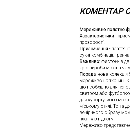
КОМЕНТАР С
Мереживне полотно фр
Характеристики
- приєм
прозорості.
Призначення
- платтяна
сукні-комбінації, тренча
Важливо:
фестони з дв
крої вироби можна як у
Порада:
нова колекція
мереживо на тканині. К
що необхідно для непо
светром або футболкою 
для курорту, його мож
міському стилі. Топ з
вечірнього образу мож
плаття в підлогу.
Мереживо представлено