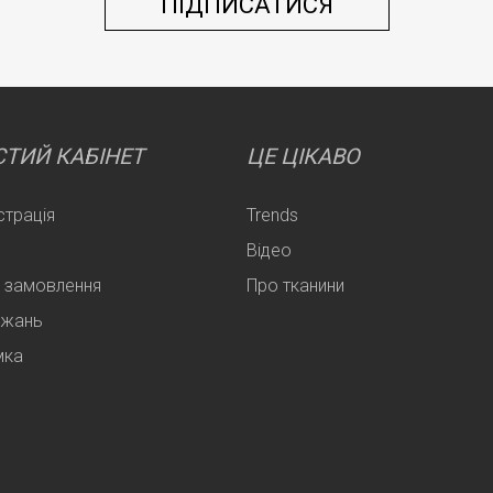
ТИЙ КАБІНЕТ
ЦЕ ЦІКАВО
страція
Trends
Відео
 замовлення
Про тканини
ажань
мка