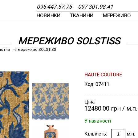
095
447.57.75
097
301.98.41
НОВИНКИ
ТКАНИНИ
МЕРЕЖИВО
Найновіші
Найновіші
Зверніть увагу!
Найновіші
Найновіші
Щасливі години
 ТА ДИЗАЙНОМ
ИВА
МЕРЕЖИВО SOLSTISS
ОМ
И
лотна
мереживо SOLSTISS
НЕРОМ
ЧЕННЯМ
Я
HAUTE COUTURE
Код:
07411
ШОВК КРЕПДЕШИН
ШОВК КРЕПДЕШИН
ПІДІБРАТИ
ГУДЗИК
ХУСТКА З КОТТОНУ
ШОВК ТВІЛ КУПОН
ШОВК ТВІЛ КУПОН
ПІДІБРАТИ РЕПСОВ
ДОВ'ЯЗ
ХУСТКА З
ИВІ ГОДИНИ!
ІДРІЗ
БЛИСКАВКУ?
БАТИСТ
ТКАНИНА
ТКАНИНА
СТРІЧКУ
ТРИКОТАЖНИЙ
НАТУРАЛЬНОГО
ШОВКУ
Ціна:
РОДАЖУ
ЧКИ, ЗАКЛЕПКИ
12480.00 грн
/ м.п.
У наявності
ТРІЧКА
Кількість:
м.п.