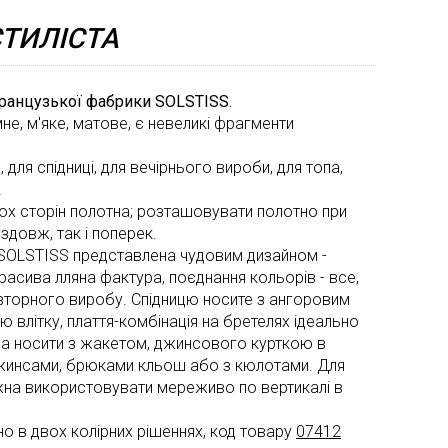
la
Окса
ТИЛІСТА
Renta
Неоп
Valent
Орган
анцузької фабрики SOLSTISS.
не, м'яке, матове, є невеликі фрагменти
Versa
Паєтк
, для спідниці, для вечірнього вироби, для топа,
Смуж
.
Сітка
ох сторін полотна; розташовувати полотно при
здовж, так і поперек.
Стьоб
 SOLSTISS представлена чудовим дизайном -
ткани
расива лляна фактура, поєднання кольорів - все,
вторного виробу. Спідницю носите з ангоровим
Тафта
влітку, плаття-комбінація на бретелях ідеально
Твід
на носити з жакетом, джинсового курткою в
 джинсами, брюками кльош або з кюлотами. Для
Трико
на використовувати мереживо по вертикалі в
Хутро
 в двох колірних рішеннях, код товару
07412
Шовк