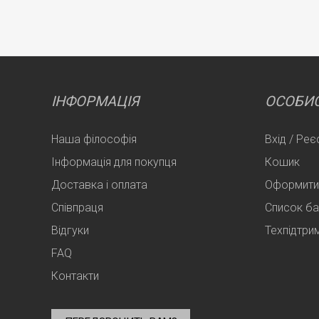
ІНФОРМАЦІЯ
ОСОБИС
Наша філософія
Вхід / Реє
Інформація для покупця
Кошик
Доставка і оплата
Оформити
Співпраця
Список б
Відгуки
Техпідтри
FAQ
Контакти