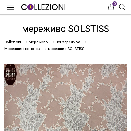
0
0
0
мереживо SOLSTISS
Collezioni
Мереживо
Всі мережива
Мереживні полотна
мереживо SOLSTISS
75
41
НОВИНКИ