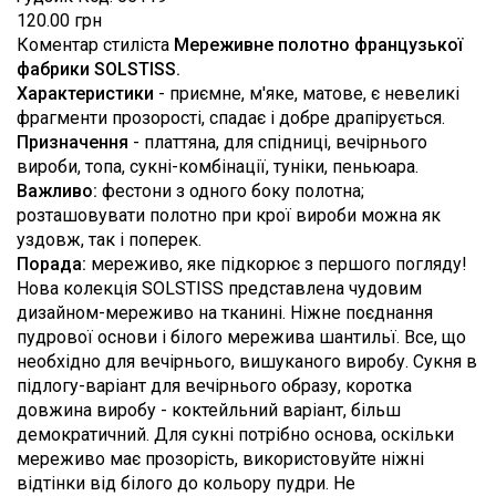
120.00 грн
Коментар стиліста
Мереживне полотно французької
фабрики SOLSTISS.
Характеристики
- приємне, м'яке, матове, є невеликі
фрагменти прозорості, спадає і добре драпірується.
Призначення
- платтяна, для спідниці, вечірнього
вироби, топа, сукні-комбінації, туніки, пеньюара.
Важливо:
фестони з одного боку полотна;
розташовувати полотно при крої вироби можна як
уздовж, так і поперек.
Порада:
мереживо, яке підкорює з першого погляду!
Нова колекція SOLSTISS представлена чудовим
дизайном-мереживо на тканині. Ніжне поєднання
пудрової основи і білого мережива шантильї. Все, що
необхідно для вечірнього, вишуканого виробу. Сукня в
підлогу-варіант для вечірнього образу, коротка
довжина виробу - коктейльний варіант, більш
демократичний. Для сукні потрібно основа, оскільки
мереживо має прозорість, використовуйте ніжні
відтінки від білого до кольору пудри. Не