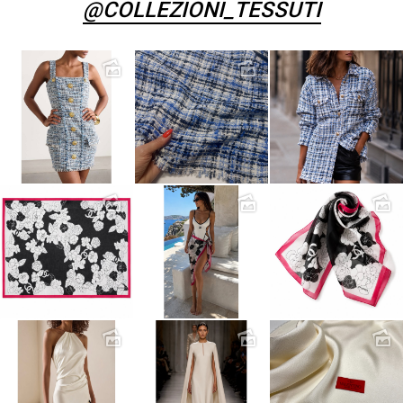
@COLLEZIONI_TESSUTI
натуральний
Шиття
Штапель
Шифон