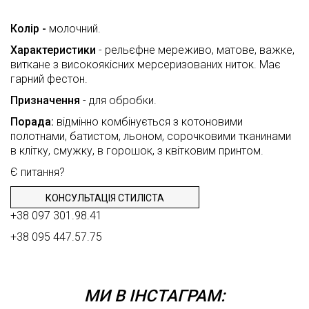
Louis
СПІВПРАЦЯ
Лоден
Vuitton
Колір -
молочний.
ВІДГУКИ
Оксамит
MaxMara
Характеристики
- рельєфне мереживо, матове, важке,
Неопрен
FAQ
виткане з високоякісних мерсеризованих ниток. Має
Moschino
гарний фестон.
Органза
КОНТАКТИ
Oscar
Призначення
- для обробки.
de
Паєтки
ЦЕ
la
Порада:
відмінно комбінується з котоновими
Renta
ЦІКАВО
Смужка
полотнами, батистом, льоном, сорочковими тканинами
Valentino
в клітку, смужку, в горошок, з квітковим принтом.
Сітка
TRENDS
Є питання?
Versace
Стьобані
ВІДЕО
тканини
КОНСУЛЬТАЦІЯ СТИЛІСТА
ПРО
Тафта
+38 097 301.98.41
ТКАНИНИ
+38 095 447.57.75
Твід
Трикотаж
Хутро
МИ В ІНСТАГРАМ:
Шовк