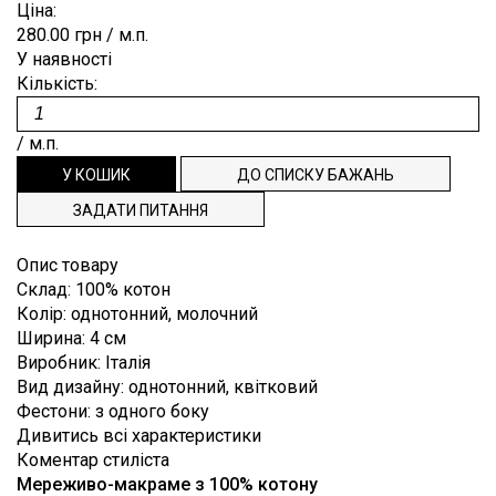
Плісе
Коттон
Ціна:
Для
ВІДРІЗ
ЗАКЛЕПКИ
ЗАМОВЛЕННЯ
Burberry
280.00 грн
/ м.п.
випускного
Деворе
Льон
балу
У наявності
ЗНОВУ
ПРЯЖКИ
СПИСОК
Blumarine
Денім
Кількість:
Мохер
Костюмні
В
РЕПСОВА
БАЖАНЬ
Cerruti
Джерсі
Поліестер
Пальтові,
punto
ПРОДАЖУ
СТРІЧКА
ТЕХПІДТРИМКА
/ м.п.
Dior
плащові
milano
Шовк
ТАСЬМА,
Dolce&Gabbana
ІНФОРМАЦІЯ
Платтяний
Екошкіра
ЗАДАТИ ПИТАННЯ
ДОВЯЗИ
Emilio
Підкладковий
Жаккард
НАША
Pucci
Опис товару
Сорочкові
Каді
ФІЛОСОФІЯ
Escada
Склад
:
100% котон
Клітина
Колір
:
однотонний, молочний
ІНФОРМАЦІЯ
Etro
Ширина
:
4 см
Креп
Gucci
ДЛЯ
Виробник
:
Італія
Крепдешин
Вид дизайну
:
однотонний, квітковий
Hugo
ПОКУПЦЯ
Фестони
:
з одного боку
Boss
Креш
ДОСТАВКА
Дивитись всі характеристики
Loro
Коментар стиліста
Купонні
Piana
І ОПЛАТА
тканини
Мереживо-макраме з 100% котону