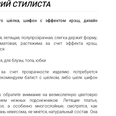
ИЙ СТИЛИСТА
la
Мех
Renta
Неоп
ого шёлка, шифон с эффектом крэш, дизайн
Valent
Орган
Versa
Пайет
ая, летящая, полупрозрачная, слегка держит форму,
 матовая, растяжима за счет эффекта крэш,
Поло
тся
Сетка
я, для блузы, топа, юбки
Стёга
ткани
:
за счет прозрачности изделию потребуется
рекомендуем батист с шёлком, либо шёлк шифон
Твид
Тафта
а:
обратите внимание на великолепную цветовую
Трико
ем нежных подснежников. Летящие платья,
л, а особенно многослойные, смотрятся, как
Шёлк
ань невесома, не мнётся, натуральный состав. Она
натур