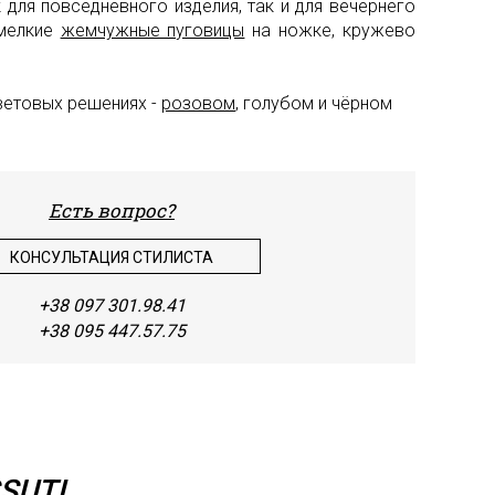
 для повседневного изделия, так и для вечернего
 мелкие
жемчужные пуговицы
на ножке, кружево
Шить
Шифо
ветовых решениях -
розовом
, голубом и чёрном
Штап
Экок
Есть вопрос?
КОНСУЛЬТАЦИЯ СТИЛИСТА
+38 097 301.98.41
+38 095 447.57.75
SUTI