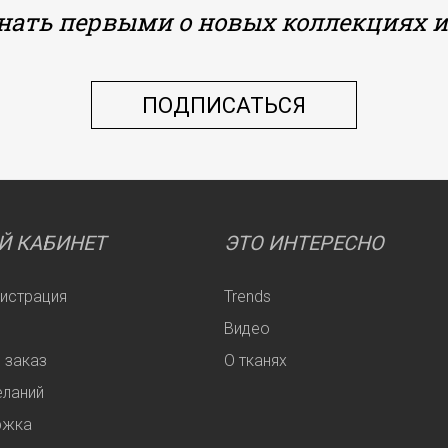
знать первыми о новых коллекциях и
Й КАБИНЕТ
ЭТО ИНТЕРЕСНО
гистрация
Trends
Видео
 заказ
О тканях
еланий
ржка