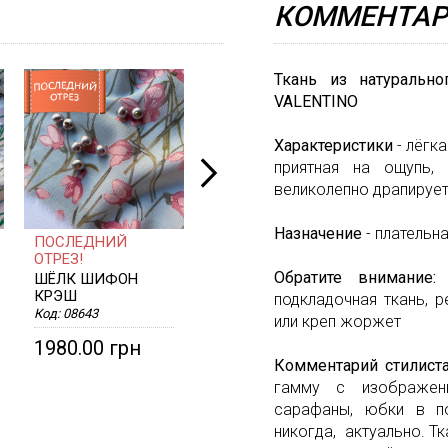
КОММЕНТАР
Ткань из натуральн
VALENTINO
Характеристики
- лёгк
приятная на ощупь,
великолепно драпируе
Назначение
- плательна
ПОСЛЕДНИЙ
БАЗОВАЯ ТКАНЬ
ОТРЕЗ!
БАТИСТ КОТТОН С
Обратите внимание
ШЁЛК ШИФОН
ШЁЛКОМ
КРЭШ
Код:
08600
подкладочная ткань, 
Код:
08643
или креп жоржет
1980.00 грн
1280.00 грн
Комментарий стилист
гамму с изображени
сарафаны, юбки в по
никогда, актуально. Тк