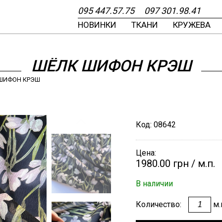
095
447.57.75
097
301.98.41
НОВИНКИ
ТКАНИ
КРУЖЕВА
Самые новые
Самые новые
Самые новые
Самые новые
Самые новые
Счастливые часы
ВЫЕ
ИЮ И ДИЗАЙНУ
ВА
ИИ
ШЁЛК ШИФОН КРЭШ
У
Я
КИ
ШИФОН КРЭШ
ЕРУ
РЮЧКИ, ЗАКЛЁПКИ
А
ЕНИЮ
Код:
08642
ВИСКОЗА КРЕПОВАЯ
ВИСКОЗА КРЕПОВАЯ
КРУЖЕВО
ПУГОВИЦА
ПЛАТОК ИЗ
ШЁЛК КРЕПДЕШИН
ШЁЛК КРЕПДЕШИН
КРУЖЕВО МАКРАМ
ДОВЯЗ
ПЛАТОК ИЗ
 ОТРЕЗ
ШАНТИЛЬИ
КОТТОНА БАТИСТ
ТРИКОТАЖНЫЙ
НАТУРАЛЬНОГО
ШЁЛКА
Цена:
1980.00 грн
/ м.п.
РОДАЖЕ
В наличии
ЛЕНТА
Количество:
м.
ОВЯЗЫ