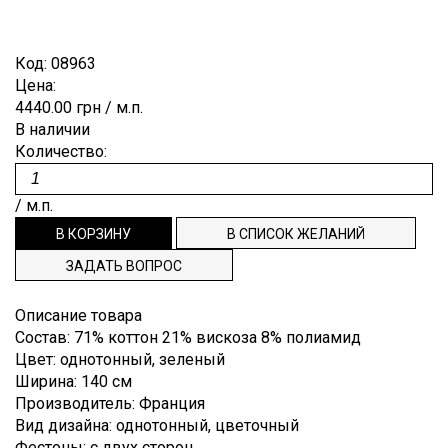
Лён
Brunello
Для
ОТРЕЗ
ПУГОВИЦЫ
ЗАКАЗ
Гофре,
Cucinelli
выпускного
плиссе
Мохер
бала
ВНОВЬ
РЕПСОВАЯ
СПИСОК
Код:
08963
Burberry
Деворе
Полиэстр
Цена:
Костюмные
В
ЛЕНТА
ЖЕЛАНИЙ
Cerruti
4440.00 грн
/ м.п.
Деним
Шёлк
Пальтовые,
ПРОДАЖЕ
ТЕСЬМА,
ТЕХПОДДЕРЖКА
В наличии
Dior
плащевые
Джерси
Шерсть
Количество:
punto
ДОВЯЗЫ
Dolce&Gabbana
ИНФОРМАЦИЯ
Плательные
milano
ЭТИКЕТКИ
Emilio
/ м.п.
Подкладочные
Жаккард
НАША
Pucci
Рубашечные
Кади
ФИЛОСОФИЯ
Escada
ЗАДАТЬ ВОПРОС
Клетка
ИНФОРМАЦИЯ
Etro
Креп
Описание товара
Gucci
ДЛЯ
Состав
:
71% коттон 21% вискоза 8% полиамид
Крепдешин
Hugo
ПОКУПАТЕЛЯ
Цвет
:
однотонный, зеленый
Boss
Ширина
:
140 cм
Крэш
ДОСТАВКА
Производитель
:
Франция
Louis
Купонные
Vuitton
Вид дизайна
:
однотонный, цветочный
И ОПЛАТА
ткани
Фестоны
:
с двух сторон