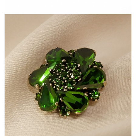
Шитьё
Шифон
Штапель
Экокожа