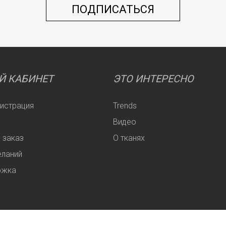
Й КАБИНЕТ
ЭТО ИНТЕРЕСНО
гистрация
Trends
Видео
 заказ
О тканях
еланий
ржка