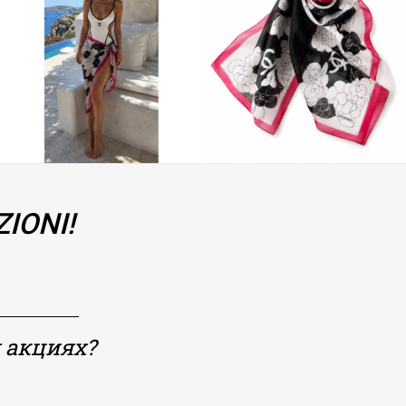
IONI!
 акциях?