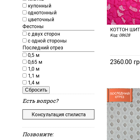
купонный
однотонный
цветочный
Фестоны
КОТТОН ШИТ
с двух сторон
Код:
08628
с одной стороны
Последний отрез
0,5 м
2360.00 г
0,65 м
1,0 м
1,1 м
1,4 м
Сбросить
Есть вопрос?
Консультация стилиста
Позвоните: