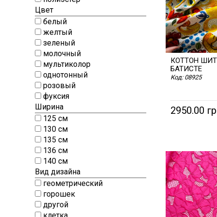
ЭТИКЕТКИ
Цвет
белый
желтый
зеленый
молочный
КОТТОН ШИТ
мультиколор
БАТИСТЕ
однотонный
Код:
08925
розовый
фуксия
Ширина
2950.00 г
125 см
130 см
135 см
136 см
140 см
Вид дизайна
геометрический
горошек
другой
клетка