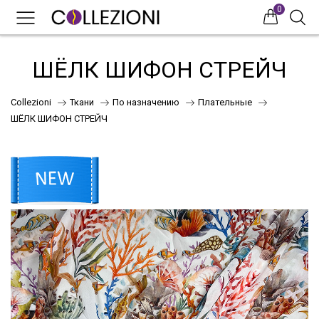
0
0
0
ШЁЛК ШИФОН СТРЕЙЧ
Collezioni
Ткани
По назначению
Плательные
ШЁЛК ШИФОН СТРЕЙЧ
75
41
НОВИНКИ