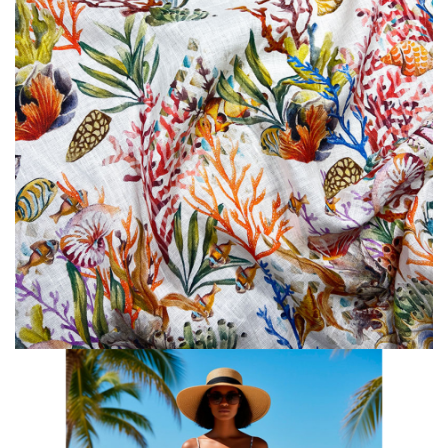
Шитьё
Шифон
Штапель
Экокожа