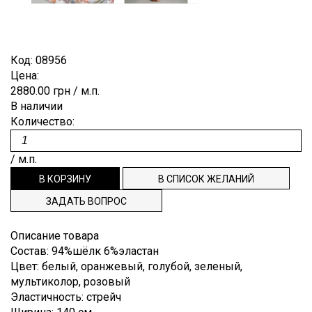
Лён
Brunello
Для
ОТРЕЗ
ПУГОВИЦЫ
ЗАКАЗ
Гофре,
Cucinelli
выпускного
плиссе
Мохер
бала
ВНОВЬ
РЕПСОВАЯ
СПИСОК
Burberry
Деворе
Полиэстр
Костюмные
Код:
08956
В
ЛЕНТА
ЖЕЛАНИЙ
Cerruti
Деним
Цена:
Шёлк
Пальтовые,
ПРОДАЖЕ
ТЕСЬМА,
ТЕХПОДДЕРЖКА
2880.00 грн
/ м.п.
Dior
плащевые
Джерси
Шерсть
В наличии
punto
ДОВЯЗЫ
Dolce&Gabbana
ИНФОРМАЦИЯ
Плательные
Количество:
milano
ЭТИКЕТКИ
Emilio
Подкладочные
Жаккард
НАША
Pucci
/ м.п.
Рубашечные
Кади
ФИЛОСОФИЯ
Escada
Клетка
ИНФОРМАЦИЯ
Etro
ЗАДАТЬ ВОПРОС
Креп
Gucci
ДЛЯ
Описание товара
Крепдешин
Hugo
ПОКУПАТЕЛЯ
Состав
:
94%шёлк 6%эластан
Boss
Крэш
Цвет
:
белый, оранжевый, голубой, зеленый,
ДОСТАВКА
мультиколор, розовый
Louis
Купонные
Vuitton
Эластичность
:
стрейч
И ОПЛАТА
ткани