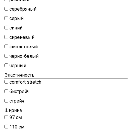
Шитьё
серебряный
Шифон
серый
Штапель
синий
Экокожа
сиреневый
фиолетовый
черно-белый
черный
Эластичность
comfort stretch
бистрейч
стрейч
Ширина
97 см
110 см