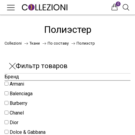
0
0
0
Полиэстер
Collezioni
Ткани
По составу
Полиэстр
Фильтр товаров
Бренд
Armani
75
Balenciaga
Burberry
Chanel
41
Dior
НОВИНКИ
Dolce & Gabbana