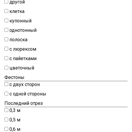
другой
клетка
купонный
однотонный
полоска
с люрексом
с пайетками
цветочный
Фестоны
с двух сторон
с одной стороны
Последний отрез
0,3 м
0,5 м
0,6 м