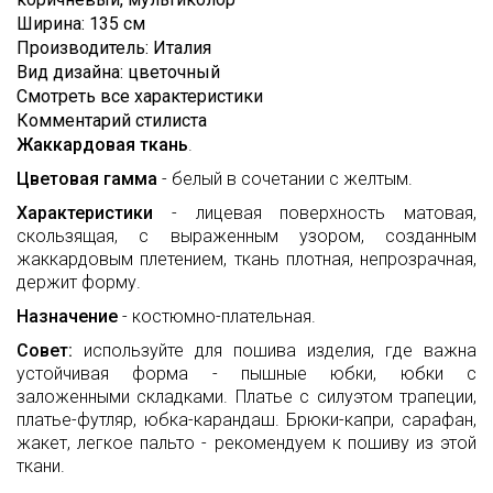
Loro
СОТРУДНИЧЕСТВО
Лоден
Ширина
:
135 см
Piana
Производитель
:
Италия
ОТЗЫВЫ
Мех
MaxMara
Вид дизайна
:
цветочный
Смотреть все характеристики
Неопрен
FAQ
Moschino
Комментарий стилиста
Органза
КОНТАКТЫ
Oscar
Жаккардовая ткань
.
de
Пайетки
Цветовая гамма
- белый в сочетании с желтым.
ЭТО
la
Renta
ИНТЕРЕСНО
Полоска
Характеристики
- лицевая поверхность матовая,
скользящая, с выраженным узором, созданным
Valentino
Сетка
TRENDS
жаккардовым плетением, ткань плотная, непрозрачная,
Versace
держит форму.
Стёганые
ВИДЕО
ткани
Назначение
- костюмно-плательная.
О
Твид
Совет:
используйте для пошива изделия, где важна
ТКАНЯХ
устойчивая форма - пышные юбки, юбки с
Тафта
заложенными складками. Платье с силуэтом трапеции,
Трикотаж
платье-футляр, юбка-карандаш. Брюки-капри, сарафан,
жакет, легкое пальто - рекомендуем к пошиву из этой
Шёлк
ткани.
натуральный