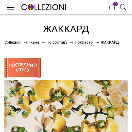
0
0
0
ЖАККАРД
Collezioni
Ткани
По составу
Полиэстр
ЖАККАРД
75
41
НОВИНКИ