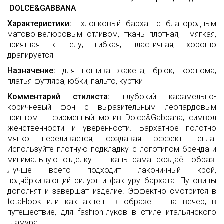
DOLCE&GABBANA
Характеристики:
хлопковый бархат с благородным
матово-велюровым отливом, ткань плотная, мягкая,
приятная к телу, гибкая, пластичная, хорошо
драпируется
Назначение:
для пошива жакета, брюк, костюма,
платья-футляра, юбки, пальто, куртки
Комментарий стилиста:
глубокий карамельно-
коричневый фон с выразительным леопардовым
принтом — фирменный мотив Dolce&Gabbana, символ
женственности и уверенности. Бархатное полотно
мягко переливается, создавая эффект тепла.
Используйте плотную подкладку с логотипом бренда и
минимальную отделку — ткань сама создаёт образ.
Лучше всего подходит лаконичный крой,
подчёркивающий силуэт и фактуру бархата. Пуговицы
дополнят и завершат изделие. Эффектно смотрится в
total-look или как акцент в образе — на вечер, в
путешествие, для fashion-луков в стиле итальянского
гламура