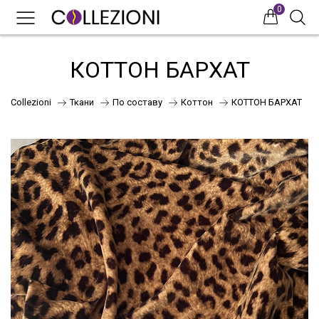
0
0
0
КОТТОН БАРХАТ
Collezioni
Ткани
По составу
Коттон
КОТТОН БАРХАТ
75
41
НОВИНКИ