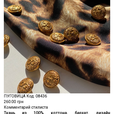
Шитьё
Шифон
Штапель
Экокожа
ПУГОВИЦА
Код:
08436
260.00 грн
Комментарий стилиста
Ткань из 100% коттона, бархат, дизайн