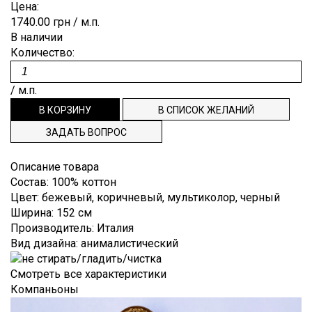
Лён
Цена:
Brunello
Для
ОТРЕЗ
ПУГОВИЦЫ
ЗАКАЗ
Гофре,
Cucinelli
1740.00 грн
/ м.п.
выпускного
плиссе
Мохер
бала
В наличии
ВНОВЬ
РЕПСОВАЯ
СПИСОК
Burberry
Деворе
Количество:
Полиэстр
Костюмные
В
ЛЕНТА
ЖЕЛАНИЙ
Cerruti
Деним
Шёлк
Пальтовые,
ПРОДАЖЕ
ТЕСЬМА,
ТЕХПОДДЕРЖКА
/ м.п.
Dior
плащевые
Джерси
Шерсть
punto
ДОВЯЗЫ
Dolce&Gabbana
ИНФОРМАЦИЯ
Плательные
milano
ЗАДАТЬ ВОПРОС
ЭТИКЕТКИ
Emilio
Подкладочные
Жаккард
НАША
Pucci
Описание товара
Рубашечные
Кади
ФИЛОСОФИЯ
Escada
Состав
:
100% коттон
Клетка
Цвет
:
бежевый, коричневый, мультиколор, черный
ИНФОРМАЦИЯ
Etro
Ширина
:
152 см
Креп
Gucci
ДЛЯ
Производитель
:
Италия
Крепдешин
Вид дизайна
:
анималистический
Hugo
ПОКУПАТЕЛЯ
Boss
Крэш
ДОСТАВКА
Смотреть все характеристики
Louis
Компаньоны
Купонные
Vuitton
И ОПЛАТА
ткани