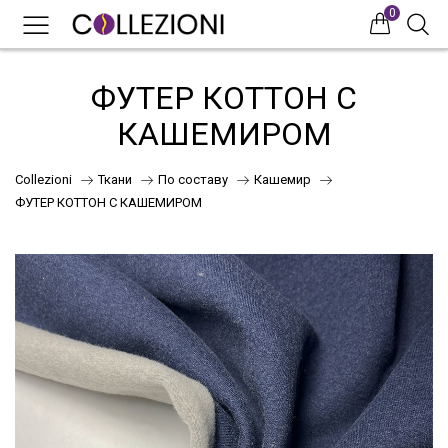
0
0
0
ФУТЕР КОТТОН С
КАШЕМИРОМ
Collezioni
Ткани
По составу
Кашемир
ФУТЕР КОТТОН С КАШЕМИРОМ
75
41
НОВИНКИ