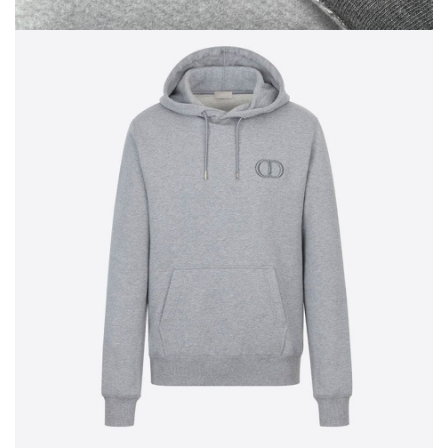
Шитьё
Шифон
Штапель
Экокожа