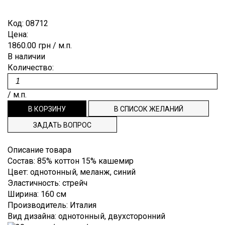
Лён
Brunello
Для
ОТРЕЗ
ПУГОВИЦЫ
ЗАКАЗ
Гофре,
Cucinelli
выпускного
плиссе
Мохер
Код:
08712
бала
ВНОВЬ
РЕПСОВАЯ
СПИСОК
Burberry
Цена:
Деворе
Полиэстр
Костюмные
1860.00 грн
/ м.п.
В
ЛЕНТА
ЖЕЛАНИЙ
Cerruti
Деним
Шёлк
В наличии
Пальтовые,
ПРОДАЖЕ
ТЕСЬМА,
ТЕХПОДДЕРЖКА
Dior
Количество:
плащевые
Джерси
Шерсть
punto
ДОВЯЗЫ
Dolce&Gabbana
ИНФОРМАЦИЯ
Плательные
milano
/ м.п.
ЭТИКЕТКИ
Emilio
Подкладочные
Жаккард
НАША
Pucci
Рубашечные
Кади
ФИЛОСОФИЯ
ЗАДАТЬ ВОПРОС
Escada
Клетка
ИНФОРМАЦИЯ
Etro
Описание товара
Креп
Gucci
Состав
:
85% коттон 15% кашемир
ДЛЯ
Цвет
:
однотонный, меланж, синий
Крепдешин
Hugo
ПОКУПАТЕЛЯ
Эластичность
:
стрейч
Boss
Крэш
Ширина
:
160 см
ДОСТАВКА
Louis
Производитель
:
Италия
Купонные
Vuitton
И ОПЛАТА
Вид дизайна
:
однотонный, двухсторонний
ткани