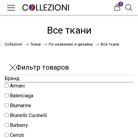
0
0
0
Все ткани
Collezioni
Ткани
По названию и дизайну
Все ткани
Фильтр товаров
Бренд
Armani
75
Balenciaga
Blumarine
Brunello Cucinelli
41
Burberry
НОВИНКИ
Cerruti