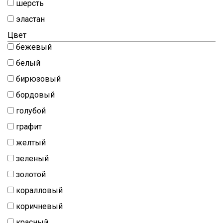
шерсть
Шитьё
эластан
Шифон
Цвет
Штапель
бежевый
Экокожа
белый
бирюзовый
бордовый
голубой
графит
желтый
зеленый
золотой
коралловый
коричневый
красный