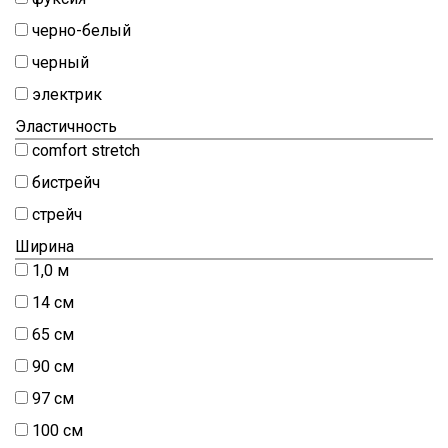
черно-белый
черный
электрик
Эластичность
comfort stretch
бистрейч
стрейч
Ширина
1,0 м
14 см
65 см
90 см
97 см
100 см