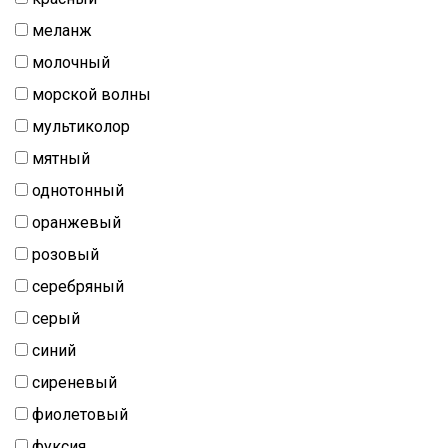
меланж
молочный
морской волны
мультиколор
мятный
однотонный
оранжевый
розовый
серебряный
серый
синий
сиреневый
фиолетовый
фуксия