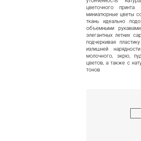
утонченность нату
цветочного принта
миниатюрные цветы со
ткань идеально под
объемными рукавами
элегантных летних са
подчеркивая пласти
излишней нарядност
молочного, экрю, пу
цветов, а также с на
тонов