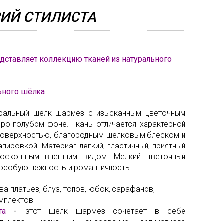
la
ИЙ СТИЛИСТА
Мех
Renta
Неоп
Valent
Орган
едставляет коллекцию тканей из натурального
Versa
Пайет
Поло
ьного шёлка
Сетка
уральный шелк шармез с изысканным цветочным
Стёга
ро-голубом фоне. Ткань отличается характерной
ткани
поверхностью, благородным шелковым блеском и
апировкой. Материал легкий, пластичный, приятный
Твид
роскошным внешним видом. Мелкий цветочный
 особую нежность и романтичность
Тафта
Трико
ва платьев, блуз, топов, юбок, сарафанов,
мплектов
Шёлк
та
-
этот шелк шармез сочетает в себе
натур