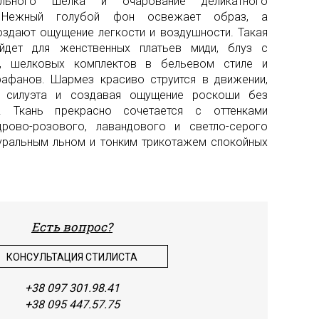
рального шелка и очарование деликатного
. Нежный голубой фон освежает образ, а
Шить
здают ощущение легкости и воздушности. Такая
Шифо
ойдет для женственных платьев миди, блуз с
, шелковых комплектов в бельевом стиле и
Штап
рафанов. Шармез красиво струится в движении,
ку силуэта и создавая ощущение роскоши без
Экок
и. Ткань прекрасно сочетается с оттенками
дрово-розового, лавандового и светло-серого
туральным льном и тонким трикотажем спокойных
Есть вопрос?
КОНСУЛЬТАЦИЯ СТИЛИСТА
+38 097 301.98.41
+38 095 447.57.75