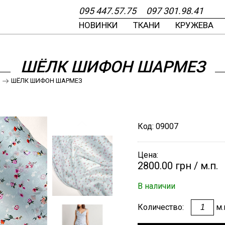
095
447.57.75
097
301.98.41
НОВИНКИ
ТКАНИ
КРУЖЕВА
Самые новые
Самые новые
Самые новые
Самые новые
Самые новые
Счастливые часы
ВЫЕ
ИЮ И ДИЗАЙНУ
ВА
ИИ
ШЁЛК ШИФОН ШАРМЕЗ
У
Я
КИ
ШЁЛК ШИФОН ШАРМЕЗ
ЕРУ
РЮЧКИ, ЗАКЛЁПКИ
А
ЕНИЮ
Код:
09007
ШЁЛК КРЕПДЕШИН
ШЁЛК КРЕПДЕШИН
КРУЖЕВО
ПУГОВИЦА
ПЛАТОК ИЗ
ШЁЛК ТВИЛ
ШЁЛК ТВИЛ
КРУЖЕВО МАКРАМ
ДОВЯЗ
ПЛАТОК ИЗ
 ОТРЕЗ
ШАНТИЛЬИ
КОТТОНА БАТИСТ
КУПОННАЯ ТКАНЬ
КУПОННАЯ ТКАНЬ
ТРИКОТАЖНЫЙ
НАТУРАЛЬНОГО
ШЁЛКА
Цена:
2800.00 грн
/ м.п.
РОДАЖЕ
В наличии
ЛЕНТА
Количество:
м.
ОВЯЗЫ