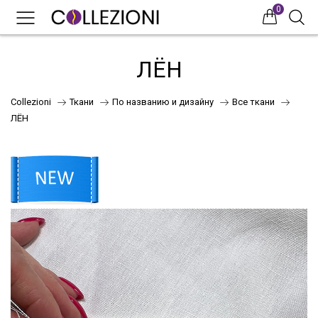
0
0
0
ЛЁН
Collezioni
Ткани
По названию и дизайну
Все ткани
ЛЁН
75
41
НОВИНКИ