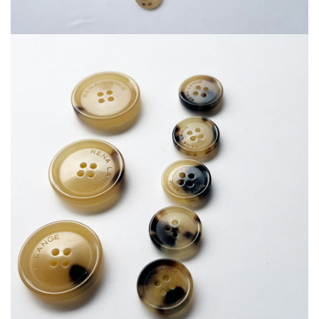
Шитьё
Шифон
Штапель
Экокожа