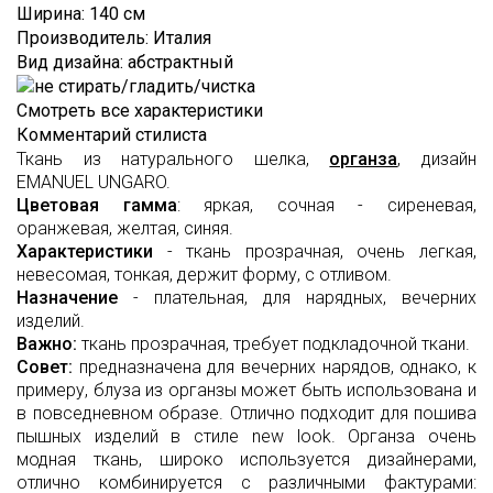
Loro
Ширина
:
140 см
СОТРУДНИЧЕСТВО
Лоден
Piana
Производитель
:
Италия
ОТЗЫВЫ
Мех
Вид дизайна
:
абстрактный
MaxMara
Неопрен
FAQ
Moschino
Смотреть все характеристики
Органза
Комментарий стилиста
КОНТАКТЫ
Oscar
Ткань из натурального шелка,
органза
, дизайн
de
Пайетки
EMANUEL UNGARO.
ЭТО
la
Renta
ИНТЕРЕСНО
Цветовая гамма
: яркая, сочная - сиреневая,
Полоска
оранжевая, желтая, синяя.
Valentino
Сетка
TRENDS
Характеристики
- ткань прозрачная, очень легкая,
невесомая, тонкая, держит форму, с отливом.
Versace
Стёганые
ВИДЕО
Назначение
- плательная, для нарядных, вечерних
ткани
изделий.
О
Твид
Важно:
ткань прозрачная, требует подкладочной ткани.
Совет:
предназначена для вечерних нарядов, однако, к
ТКАНЯХ
Тафта
примеру, блуза из органзы может быть использована и
в повседневном образе. Отлично подходит для пошива
Трикотаж
пышных изделий в стиле new look. Органза очень
Шёлк
модная ткань, широко используется дизайнерами,
натуральный
отлично комбинируется с различными фактурами: