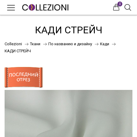
0
0
0
КАДИ СТРЕЙЧ
Collezioni
Ткани
По названию и дизайну
Кади
КАДИ СТРЕЙЧ
75
41
НОВИНКИ