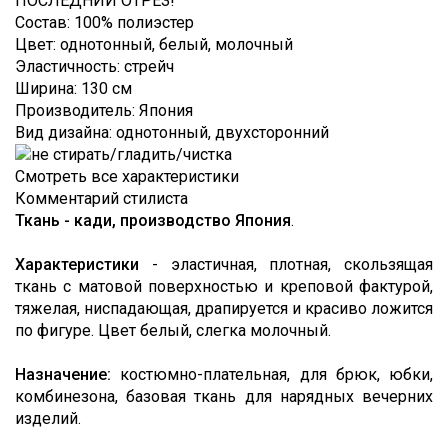
ПОСЛЕДНИЙ ОТРЕЗ!
Loro
СОТРУДНИЧЕСТВО
Лоден
Состав
:
100% полиэстер
Piana
Цвет
:
однотонный, белый, молочный
ОТЗЫВЫ
Мех
MaxMara
Эластичность
:
стрейч
Неопрен
Ширина
:
130 см
FAQ
Moschino
Производитель
:
Япония
Органза
КОНТАКТЫ
Oscar
Вид дизайна
:
однотонный, двухсторонний
de
Пайетки
ЭТО
la
Смотреть все характеристики
Renta
ИНТЕРЕСНО
Полоска
Комментарий стилиста
Valentino
Ткань - кади, производство Япония
.
Сетка
TRENDS
Versace
Стёганые
ВИДЕО
Характеристики
- эластичная, плотная, скользящая
ткани
ткань с матовой поверхностью и креповой фактурой,
О
тяжелая, ниспадающая, драпируется и красиво ложится
Твид
по фигуре. Цвет белый, слегка молочный.
ТКАНЯХ
Тафта
Назначение:
костюмно-плательная, для брюк, юбки,
Трикотаж
комбинезона, базовая ткань для нарядных вечерних
Шёлк
изделий.
натуральный