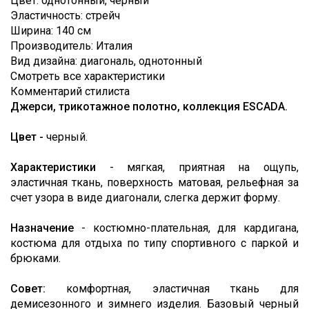
Цвет
:
однотонный, черный
Loro
СОТРУДНИЧЕСТВО
Лоден
Эластичность
:
стрейч
Piana
Ширина
:
140 см
ОТЗЫВЫ
Мех
MaxMara
Производитель
:
Италия
Неопрен
Вид дизайна
:
диагональ, однотонный
FAQ
Moschino
Смотреть все характеристики
Органза
КОНТАКТЫ
Oscar
Комментарий стилиста
de
Джерси, трикотажное полотно, коллекция ESCADA.
Пайетки
ЭТО
la
Renta
ИНТЕРЕСНО
Полоска
Цвет -
черный.
Valentino
Сетка
TRENDS
Характеристики
- мягкая, приятная на ощупь,
Versace
Стёганые
ВИДЕО
эластичная ткань, поверхность матовая, рельефная за
ткани
счет узора в виде диагонали, слегка держит форму.
О
Твид
Назначение
- костюмно-плательная, для кардигана,
ТКАНЯХ
Тафта
костюма для отдыха по типу спортивного с паркой и
брюками.
Трикотаж
Шёлк
Совет:
комфортная, эластичная ткань для
натуральный
демисезонного и зимнего изделия. Базовый черный