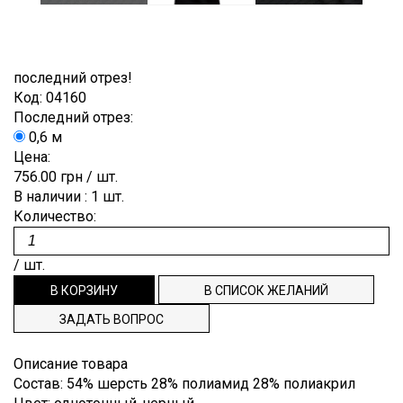
Лён
Brunello
Для
ОТРЕЗ
ПУГОВИЦЫ
ЗАКАЗ
Гофре,
Cucinelli
выпускного
плиссе
Мохер
бала
ВНОВЬ
РЕПСОВАЯ
СПИСОК
Burberry
Деворе
Полиэстр
Костюмные
последний отрез!
В
ЛЕНТА
ЖЕЛАНИЙ
Cerruti
Деним
Код:
04160
Шёлк
Пальтовые,
ПРОДАЖЕ
ТЕСЬМА,
ТЕХПОДДЕРЖКА
Последний отрез:
Dior
плащевые
Джерси
Шерсть
0,6 м
punto
ДОВЯЗЫ
Dolce&Gabbana
ИНФОРМАЦИЯ
Плательные
Цена:
milano
756.00 грн
/ шт.
ЭТИКЕТКИ
Emilio
Подкладочные
Жаккард
НАША
Pucci
В наличии
: 1
шт.
Рубашечные
Количество:
Кади
ФИЛОСОФИЯ
Escada
Клетка
ИНФОРМАЦИЯ
Etro
/ шт.
Креп
Gucci
ДЛЯ
Крепдешин
Hugo
ЗАДАТЬ ВОПРОС
ПОКУПАТЕЛЯ
Boss
Крэш
ДОСТАВКА
Описание товара
Louis
Купонные
Vuitton
Состав
:
54% шерсть 28% полиамид 28% полиакрил
И ОПЛАТА
ткани