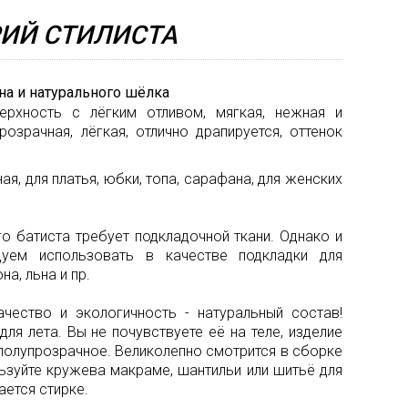
la
Мех
ИЙ СТИЛИСТА
Renta
Неоп
Valent
Орган
она и натурального шёлка
рхность с лёгким отливом, мягкая, нежная и
Versa
Пайет
прозрачная, лёгкая, отлично драпируется, оттенок
Поло
я, для платья, юбки, топа, сарафана, для женских
Сетка
Стёга
го батиста требует подкладочной ткани. Однако и
ткани
дуем использовать в качестве подкладки для
на, льна и пр.
Твид
Тафта
чество и экологичность - натуральный состав!
для лета. Вы не почувствуете её на теле, изделие
Трико
, полупрозрачное. Великолепно смотрится в сборке
ьзуйте кружева макраме, шантильи или шитьё для
Шёлк
ается стирке.
натур