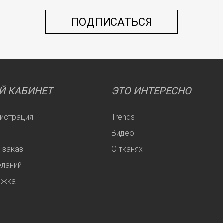
Й КАБИНЕТ
ЭТО ИНТЕРЕСНО
гистрация
Trends
Видео
 заказ
О тканях
еланий
ржка