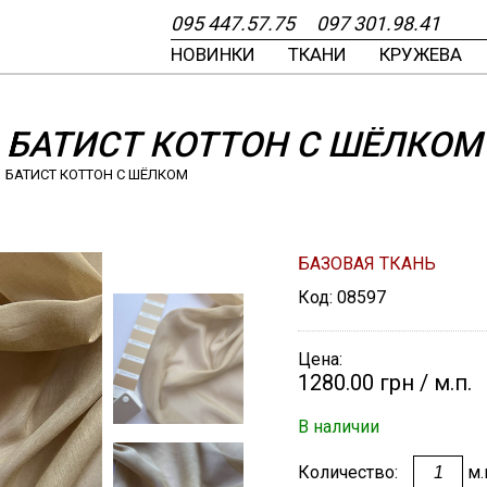
095
447.57.75
097
301.98.41
НОВИНКИ
ТКАНИ
КРУЖЕВА
Самые новые
Самые новые
Самые новые
Самые новые
Самые новые
Счастливые часы
ВЫЕ
ИЮ И ДИЗАЙНУ
ВА
ИИ
БАТИСТ КОТТОН С ШЁЛКОМ
У
Я
КИ
БАТИСТ КОТТОН С ШЁЛКОМ
ЕРУ
РЮЧКИ, ЗАКЛЁПКИ
А
ЕНИЮ
БАЗОВАЯ ТКАНЬ
Код:
08597
ШЁЛК КРЕПДЕШИН
ШЁЛК КРЕПДЕШИН
КРУЖЕВО
ПУГОВИЦА
ПЛАТОК ИЗ
ШЁЛК ТВИЛ
ШЁЛК ТВИЛ
КРУЖЕВО МАКРАМ
ДОВЯЗ
ПЛАТОК ИЗ
 ОТРЕЗ
ШАНТИЛЬИ
КОТТОНА БАТИСТ
КУПОННАЯ ТКАНЬ
КУПОННАЯ ТКАНЬ
ТРИКОТАЖНЫЙ
НАТУРАЛЬНОГО
ШЁЛКА
Цена:
РОДАЖЕ
1280.00 грн
/ м.п.
ЛЕНТА
В наличии
ОВЯЗЫ
Количество:
м.