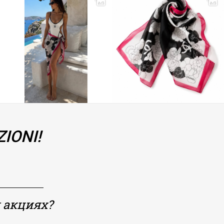
IONI!
 акциях?