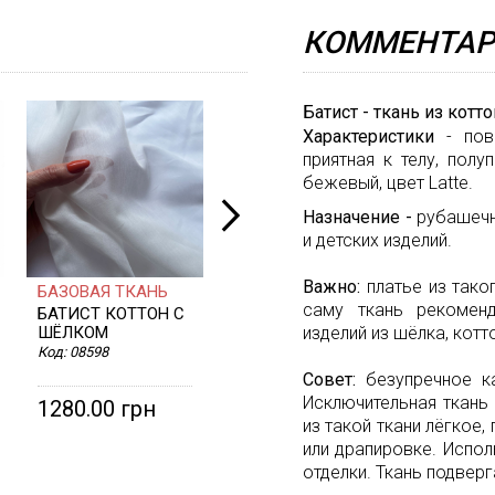
КОММЕНТАР
Батист - ткань из котт
Характеристики
- пове
приятная к телу, полу
бежевый, цвет Latte.
Назначение -
рубашечна
и детских изделий.
Важно:
платье из тако
БАЗОВАЯ ТКАНЬ
БАЗОВАЯ ТКАНЬ
саму ткань рекомен
БАТИСТ КОТТОН С
БАТИСТ КОТТОН С
ШЁЛКОМ
ШЁЛКОМ
изделий из шёлка, котто
Код:
08598
Код:
08600
Совет:
безупречное ка
Исключительная ткань 
1280.00 грн
1280.00 грн
из такой ткани лёгкое
или драпировке. Испол
отделки. Ткань подверг