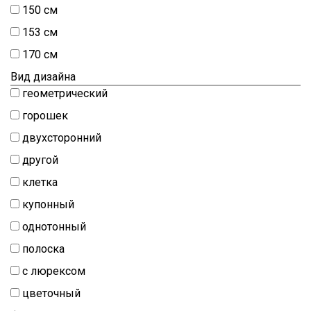
150 см
153 см
170 см
Вид дизайна
геометрический
горошек
двухсторонний
другой
клетка
купонный
однотонный
полоска
с люрексом
цветочный