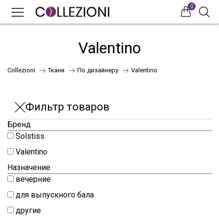
0
0
0
Valentino
Collezioni
Ткани
По дизайнеру
Valentino
Фильтр товаров
Бренд
Solstiss
75
Valentino
Назначение
вечерние
41
для выпускного бала
другие
НОВИНКИ