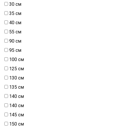
30 см
Шитьё
35 см
Шифон
40 см
Штапель
55 см
Экокожа
90 см
95 см
100 см
125 см
130 см
135 см
140 cм
140 см
145 см
150 cм