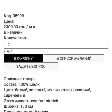
Лён
Brunello
Для
ОТРЕЗ
ПУГОВИЦЫ
ЗАКАЗ
Гофре,
Cucinelli
выпускного
плиссе
Мохер
бала
ВНОВЬ
РЕПСОВАЯ
СПИСОК
Код:
08999
Burberry
Деворе
Полиэстр
Цена:
Костюмные
В
ЛЕНТА
ЖЕЛАНИЙ
Cerruti
2300.00 грн
/ м.п.
Деним
Шёлк
Пальтовые,
ПРОДАЖЕ
ТЕСЬМА,
ТЕХПОДДЕРЖКА
В наличии
Dior
плащевые
Джерси
Шерсть
Количество:
punto
ДОВЯЗЫ
Dolce&Gabbana
ИНФОРМАЦИЯ
Плательные
milano
ЭТИКЕТКИ
Emilio
/ м.п.
Подкладочные
Жаккард
НАША
Pucci
Рубашечные
Кади
ФИЛОСОФИЯ
Escada
ЗАДАТЬ ВОПРОС
Клетка
ИНФОРМАЦИЯ
Etro
Креп
Описание товара
Gucci
ДЛЯ
Состав
:
100% шелк
Крепдешин
Hugo
ПОКУПАТЕЛЯ
Цвет
:
белый, зеленый, мультиколор, розовый,
Boss
сиреневый
Крэш
ДОСТАВКА
Эластичность
:
comfort stretch
Louis
Купонные
Vuitton
Ширина
:
130 см
И ОПЛАТА
ткани
Производитель
:
Италия