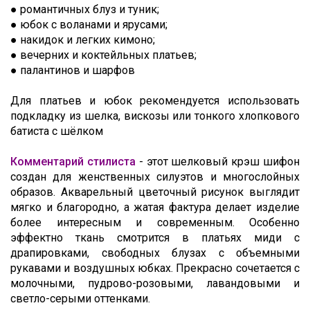
● романтичных блуз и туник;
Шитьё
● юбок с воланами и ярусами;
Шифон
● накидок и легких кимоно;
● вечерних и коктейльных платьев;
Штапель
● палантинов и шарфов
Экокожа
Для платьев и юбок рекомендуется использовать
подкладку из шелка, вискозы или тонкого хлопкового
батиста с шёлком
Комментарий стилиста
- этот шелковый крэш шифон
создан для женственных силуэтов и многослойных
образов. Акварельный цветочный рисунок выглядит
мягко и благородно, а жатая фактура делает изделие
более интересным и современным. Особенно
эффектно ткань смотрится в платьях миди с
драпировками, свободных блузах с объемными
рукавами и воздушных юбках. Прекрасно сочетается с
молочными, пудрово-розовыми, лавандовыми и
светло-серыми оттенками.