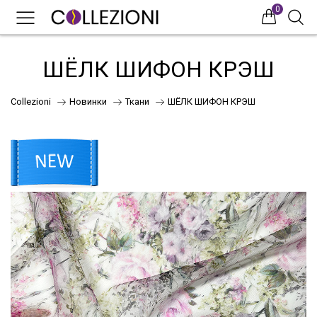
0
0
0
ШЁЛК ШИФОН КРЭШ
Collezioni
Новинки
Ткани
ШЁЛК ШИФОН КРЭШ
75
41
НОВИНКИ