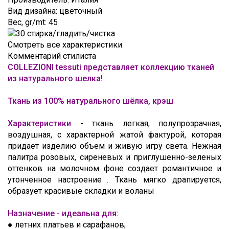
Loro
СОТРУДНИЧЕСТВО
Лоден
Вид дизайна
:
цветочный
Piana
Вес, gr/mt
:
45
ОТЗЫВЫ
Мех
MaxMara
Смотреть все характеристики
Неопрен
FAQ
Moschino
Комментарий стилиста
Органза
КОНТАКТЫ
Oscar
COLLEZIONI tessuti представляет коллекцию тканей
de
из натурального шелка!
Пайетки
ЭТО
la
Renta
ИНТЕРЕСНО
Полоска
Ткань из 100% натурального шёлка, крэш
Valentino
Сетка
TRENDS
Характеристики
- ткань легкая, полупрозрачная,
Versace
Стёганые
воздушная, с характерной жатой фактурой, которая
ВИДЕО
ткани
придает изделию объем и живую игру света. Нежная
О
палитра розовых, сиреневых и приглушенно-зеленых
Твид
оттенков на молочном фоне создает романтичное и
ТКАНЯХ
Тафта
утонченное настроение . Ткань мягко драпируется,
образует красивые складки и воланы
Трикотаж
Шёлк
Назначение - идеальна для:
натуральный
● летних платьев и сарафанов;