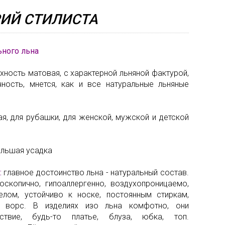
la
Мех
ИЙ СТИЛИСТА
Renta
Неоп
Valent
Орган
ьного льна
Versa
Пайет
рхность матовая, с характерной льняной фактурой,
ность, м
нется, как и все натуральные льняные
Поло
Сетка
ая, для рубашки, для женской, мужской и детской
Стёга
ткани
льшая усадка
Твид
Тафта
:
главное достоинство льна - натуральный состав.
оскопично, гипоаллергенно, воздухопроницаемо,
Трико
елом, устойчиво к носке, постоянным стиркам,
т ворс. В изделиях изо льна комфотно, они
Шёлк
ствие, будь-то платье, блуза, юбка, топ.
натур