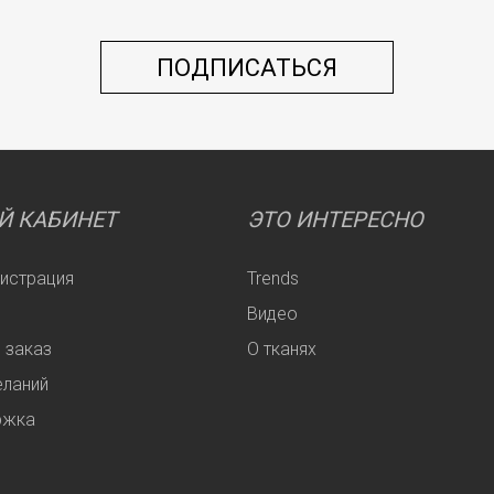
Й КАБИНЕТ
ЭТО ИНТЕРЕСНО
гистрация
Trends
Видео
 заказ
О тканях
еланий
ржка