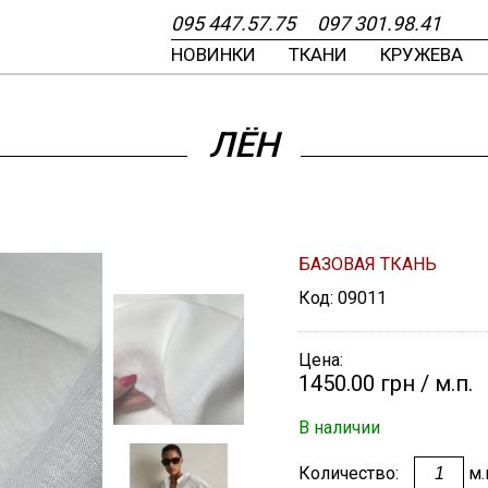
095
447.57.75
097
301.98.41
НОВИНКИ
ТКАНИ
КРУЖЕВА
Самые новые
Самые новые
Самые новые
Самые новые
Самые новые
Счастливые часы
ВЫЕ
ИЮ И ДИЗАЙНУ
ВА
ИИ
ЛЁН
У
Я
КИ
ЕРУ
РЮЧКИ, ЗАКЛЁПКИ
А
ЕНИЮ
БАЗОВАЯ ТКАНЬ
Код:
09011
ШЁЛК КРЕПДЕШИН
ШЁЛК КРЕПДЕШИН
КРУЖЕВО
ПУГОВИЦА
ПЛАТОК ИЗ
ШЁЛК ТВИЛ
ШЁЛК ТВИЛ
КРУЖЕВО МАКРАМ
ДОВЯЗ
ПЛАТОК ИЗ
 ОТРЕЗ
ШАНТИЛЬИ
КОТТОНА БАТИСТ
КУПОННАЯ ТКАНЬ
КУПОННАЯ ТКАНЬ
ТРИКОТАЖНЫЙ
НАТУРАЛЬНОГО
ШЁЛКА
Цена:
РОДАЖЕ
1450.00 грн
/ м.п.
ЛЕНТА
В наличии
ОВЯЗЫ
Количество:
м.