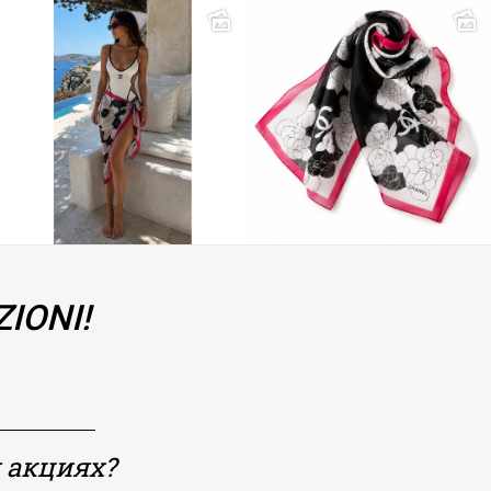
IONI!
 акциях?