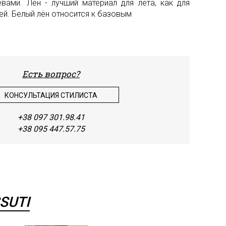
вами. Лён - лучший материал для лета, как для
тей. Белый лён относится к базовым
Шить
Шифо
Штап
Экок
Есть вопрос?
КОНСУЛЬТАЦИЯ СТИЛИСТА
+38 097 301.98.41
+38 095 447.57.75
SUTI