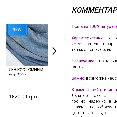
КОММЕНТАР
Ткань из 100% натурал
Характеристики
- пове
имеет лёгкую прозрач
ткани, оттенок белый
Назначение
- плательн
одежды
ЛЁН КОСТЮМНЫЙ
ЛЁН
Код:
08935
Код:
09010
Важно:
возможна небо
Комментарий стилиста
Льняное полотно гигр
1820.00 грн
3150.00 грн
прочно, надежно в ц
глажке, не образуе
доставляют удоволь