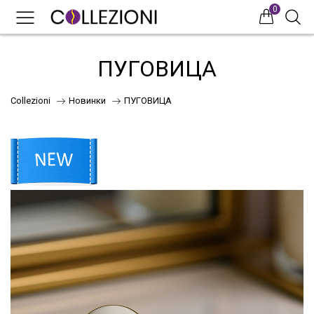
0
0
0
ПУГОВИЦА
Collezioni
Новинки
ПУГОВИЦА
75
41
НОВИНКИ