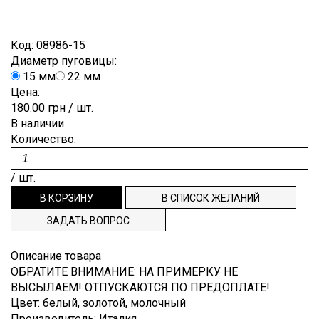
Лён
Brunello
Для
ОТРЕЗ
ПУГОВИЦЫ
ЗАКАЗ
Гофре,
Cucinelli
выпускного
плиссе
Мохер
бала
ВНОВЬ
РЕПСОВАЯ
СПИСОК
Код:
08986-15
Burberry
Деворе
Полиэстр
Диаметр пуговицы:
Костюмные
В
ЛЕНТА
ЖЕЛАНИЙ
Cerruti
15 мм
22 мм
Деним
Шёлк
Пальтовые,
ПРОДАЖЕ
ТЕСЬМА,
ТЕХПОДДЕРЖКА
Цена:
Dior
плащевые
Джерси
Шерсть
180.00 грн
/ шт.
punto
ДОВЯЗЫ
Dolce&Gabbana
ИНФОРМАЦИЯ
Плательные
В наличии
milano
Количество:
ЭТИКЕТКИ
Emilio
Подкладочные
Жаккард
НАША
Pucci
Рубашечные
Кади
ФИЛОСОФИЯ
/ шт.
Escada
Клетка
ИНФОРМАЦИЯ
Etro
ЗАДАТЬ ВОПРОС
Креп
Gucci
ДЛЯ
Крепдешин
Hugo
ПОКУПАТЕЛЯ
Описание товара
Boss
ОБРАТИТЕ ВНИМАНИЕ
:
НА ПРИМЕРКУ НЕ
Крэш
ДОСТАВКА
ВЫСЫЛАЕМ! ОТПУСКАЮТСЯ ПО ПРЕДОПЛАТЕ!
Louis
Купонные
Vuitton
Цвет
:
белый, золотой, молочный
И ОПЛАТА
ткани
Производитель
:
Италия