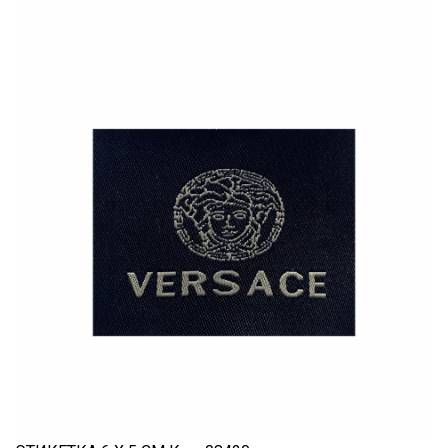
Шитьё
Шифон
Штапель
Экокожа