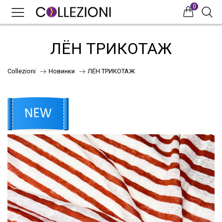
0
0
0
ЛЁН ТРИКОТАЖ
Collezioni
Новинки
ЛЁН ТРИКОТАЖ
75
41
НОВИНКИ