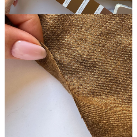
Шитьё
Шифон
Штапель
Экокожа