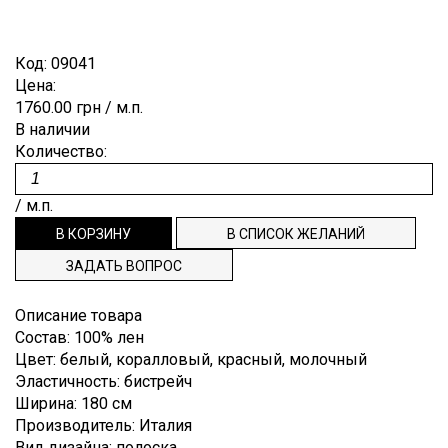
Лён
Brunello
Для
ОТРЕЗ
ПУГОВИЦЫ
ЗАКАЗ
Гофре,
Cucinelli
выпускного
плиссе
Мохер
бала
ВНОВЬ
РЕПСОВАЯ
СПИСОК
Код:
09041
Burberry
Деворе
Полиэстр
Цена:
Костюмные
В
ЛЕНТА
ЖЕЛАНИЙ
Cerruti
1760.00 грн
/ м.п.
Деним
Шёлк
Пальтовые,
ПРОДАЖЕ
ТЕСЬМА,
ТЕХПОДДЕРЖКА
В наличии
Dior
плащевые
Джерси
Шерсть
Количество:
punto
ДОВЯЗЫ
Dolce&Gabbana
ИНФОРМАЦИЯ
Плательные
milano
ЭТИКЕТКИ
Emilio
/ м.п.
Подкладочные
Жаккард
НАША
Pucci
Рубашечные
Кади
ФИЛОСОФИЯ
Escada
ЗАДАТЬ ВОПРОС
Клетка
ИНФОРМАЦИЯ
Etro
Креп
Описание товара
Gucci
ДЛЯ
Состав
:
100% лен
Крепдешин
Hugo
ПОКУПАТЕЛЯ
Цвет
:
белый, коралловый, красный, молочный
Boss
Эластичность
:
бистрейч
Крэш
ДОСТАВКА
Ширина
:
180 см
Louis
Купонные
Vuitton
Производитель
:
Италия
И ОПЛАТА
ткани
Вид дизайна
:
полоска