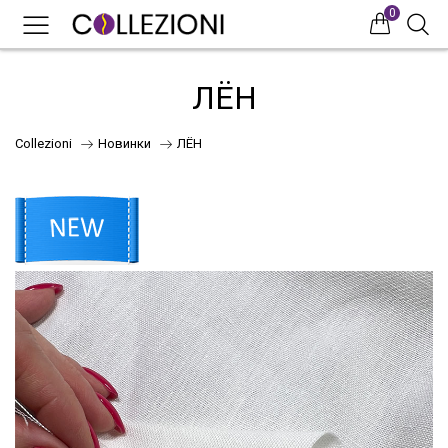
0
0
0
ЛЁН
Collezioni
Новинки
ЛЁН
75
41
НОВИНКИ