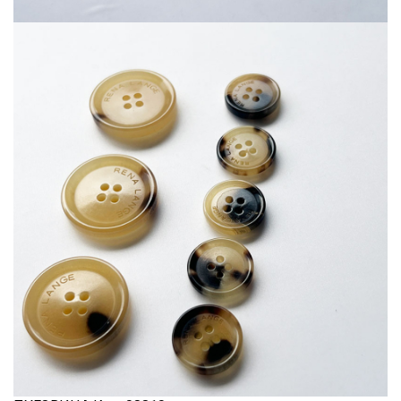
Шитьё
Шифон
Штапель
Экокожа