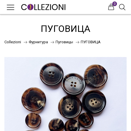
0
0
0
ПУГОВИЦА
Collezioni
Фурнитура
Пуговицы
ПУГОВИЦА
75
41
НОВИНКИ