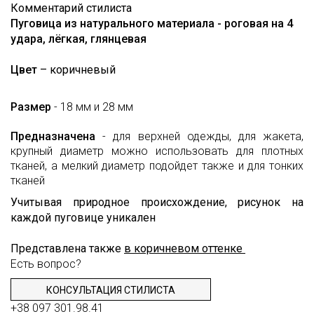
Loro
Комментарий стилиста
СОТРУДНИЧЕСТВО
Лоден
Piana
Пуговица из натурального материала - роговая на 4
ОТЗЫВЫ
Мех
удара, лёгкая, глянцевая
MaxMara
Неопрен
FAQ
Moschino
Цвет
– коричневый
Органза
КОНТАКТЫ
Oscar
de
Размер
- 18 мм и 28 мм
Пайетки
ЭТО
la
Renta
ИНТЕРЕСНО
Полоска
Предназначена
- для верхней одежды, для жакета,
крупный диаметр можно использовать для плотных
Valentino
Сетка
TRENDS
тканей, а мелкий диаметр подойдет также и для тонких
Versace
тканей
Стёганые
ВИДЕО
ткани
Учитывая природное происхождение, рисунок на
О
Твид
каждой пуговице уникален
ТКАНЯХ
Тафта
Представлена также
в коричневом оттенке
Есть вопрос?
Трикотаж
Шёлк
КОНСУЛЬТАЦИЯ СТИЛИСТА
натуральный
+38 097 301.98.41