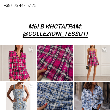
Шитьё
+38 095 447.57.75
Шифон
Штапель
МЫ В ИНСТАГРАМ:
Экокожа
@COLLEZIONI_TESSUTI