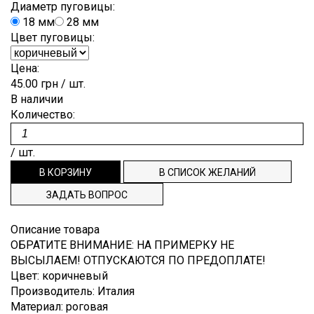
Лён
Диаметр пуговицы:
Brunello
Для
ОТРЕЗ
ПУГОВИЦЫ
ЗАКАЗ
Гофре,
Cucinelli
18 мм
28 мм
выпускного
плиссе
Мохер
бала
Цвет пуговицы:
ВНОВЬ
РЕПСОВАЯ
СПИСОК
Burberry
Деворе
Полиэстр
Костюмные
В
ЛЕНТА
ЖЕЛАНИЙ
Цена:
Cerruti
Деним
Шёлк
45.00 грн
/ шт.
Пальтовые,
ПРОДАЖЕ
ТЕСЬМА,
ТЕХПОДДЕРЖКА
Dior
плащевые
В наличии
Джерси
Шерсть
punto
ДОВЯЗЫ
Количество:
Dolce&Gabbana
ИНФОРМАЦИЯ
Плательные
milano
ЭТИКЕТКИ
Emilio
Подкладочные
Жаккард
НАША
/ шт.
Pucci
Рубашечные
Кади
ФИЛОСОФИЯ
Escada
ЗАДАТЬ ВОПРОС
Клетка
ИНФОРМАЦИЯ
Etro
Креп
Gucci
ДЛЯ
Описание товара
Крепдешин
ОБРАТИТЕ ВНИМАНИЕ
:
НА ПРИМЕРКУ НЕ
Hugo
ПОКУПАТЕЛЯ
ВЫСЫЛАЕМ! ОТПУСКАЮТСЯ ПО ПРЕДОПЛАТЕ!
Boss
Крэш
ДОСТАВКА
Цвет
:
коричневый
Louis
Производитель
:
Италия
Купонные
Vuitton
И ОПЛАТА
ткани
Материал
:
роговая