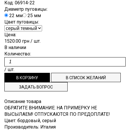
Лён
Код:
06914-22
Brunello
Для
ОТРЕЗ
ПУГОВИЦЫ
ЗАКАЗ
Гофре,
Cucinelli
Диаметр пуговицы:
выпускного
плиссе
Мохер
бала
22 мм
25 мм
ВНОВЬ
РЕПСОВАЯ
СПИСОК
Burberry
Деворе
Цвет пуговицы:
Полиэстр
Костюмные
В
ЛЕНТА
ЖЕЛАНИЙ
Cerruti
Деним
Шёлк
Цена:
Пальтовые,
ПРОДАЖЕ
ТЕСЬМА,
ТЕХПОДДЕРЖКА
Dior
плащевые
1520.00 грн
/ шт.
Джерси
Шерсть
punto
ДОВЯЗЫ
В наличии
Dolce&Gabbana
ИНФОРМАЦИЯ
Плательные
milano
Количество:
ЭТИКЕТКИ
Emilio
Подкладочные
Жаккард
НАША
Pucci
/ шт.
Рубашечные
Кади
ФИЛОСОФИЯ
Escada
Клетка
ИНФОРМАЦИЯ
Etro
ЗАДАТЬ ВОПРОС
Креп
Gucci
ДЛЯ
Крепдешин
Описание товара
Hugo
ПОКУПАТЕЛЯ
ОБРАТИТЕ ВНИМАНИЕ
:
НА ПРИМЕРКУ НЕ
Boss
Крэш
ДОСТАВКА
ВЫСЫЛАЕМ! ОТПУСКАЮТСЯ ПО ПРЕДОПЛАТЕ!
Louis
Цвет
:
бордовый, серый
Купонные
Vuitton
И ОПЛАТА
ткани
Производитель
:
Италия