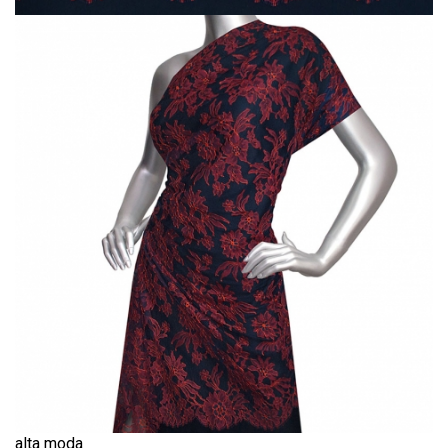
Шитьё
Шифон
Штапель
Экокожа
alta moda