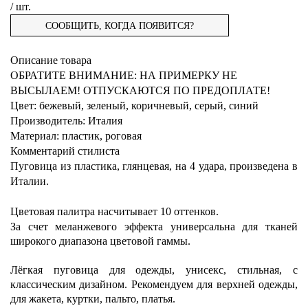
/ шт.
ТКАНИ
САМЫЕ
СООБЩИТЬ, КОГДА ПОЯВИТСЯ?
КРУЖЕВА
НОВЫЕ
ПО
Описание товара
МЕХ
КРУЖЕВА
НАЗВАНИЮ
ВСЕ
ОБРАТИТЕ ВНИМАНИЕ
:
НА ПРИМЕРКУ НЕ
ВЫСЫЛАЕМ! ОТПУСКАЮТСЯ ПО ПРЕДОПЛАТЕ!
ФУРНИТУРА
ТКАНИ
И
КРУЖЕВА
Цвет
:
бежевый, зеленый, коричневый, серый, синий
АКСЕССУАРЫ
Производитель
:
Италия
Гипюр
ФУРНИТУРА
ДИЗАЙНУ
ПО
АППЛИКАЦИИ
Материал
:
пластик, роговая
SALE
Кружева
Все
SALE!
ПО
ТИПУ
ДЛЯ
БРОШИ
Комментарий стилиста
для
ткани
Пуговица из пластика, глянцевая, на 4 удара, произведена в
отделки
коттоновые
-50%
СОСТАВУ
ШИТЬЯ
ВОРОТНИЧКИ
SALE
ЛИЧНЫЙ
Италии.
Chanel
КАБИНЕТ
Кружевные
макраме
Альпака
ПО
КНОПКИ,
ПЛАТКИ
-50%
Paysley
полотна
Цветовая палитра насчитывает 10 оттенков.
шантильи
Ангора
ДИЗАЙНЕРУ
КРЮЧКИ,
ПРОЧЕЕ
ВХОД /
За счет меланжевого эффекта универсальна для тканей
Бархат
Кружева
широкого диапазона цветовой гаммы.
Solstiss
шерстяные
Вискоза
Armani
ПО
ЗАКЛЁПКИ
ШАРФЫ
РЕГИСТРАЦИЯ
Батист
эластичные
Кашемир
Balenciaga
Лёгкая пуговица для одежды, унисекс, стильная, с
НАЗНАЧЕНИЮ
МОЛНИИ
КОРЗИНА
Вельвет
классическим дизайном. Рекомендуем для верхней одежды,
Коттон
Blumarine
Вечерние
ПОСЛЕДНИЙ
ПРЯЖКИ
ОФОРМИТЬ
для жакета, куртки, пальто, платья.
Горошек