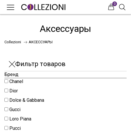
0
0
0
Аксессуары
Collezioni
АКСЕССУАРЫ
Фильтр товаров
Бренд
Chanel
75
Dior
Dolce & Gabbana
Gucci
41
Loro Piana
НОВИНКИ
Pucci