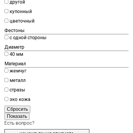
другой
Шитьё
купонный
Шифон
цветочный
Штапель
Фестоны
Экокожа
с одной стороны
Диаметр
40 мм
Материал
жемчуг
металл
стразы
эко кожа
Сбросить
Показать
Есть вопрос?