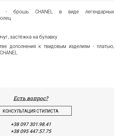
la
Мех
- брошь CHANEL в виде легендарных
Renta
колец
Неоп
Valent
Орган
мчуг, застёжка на булавку
Versa
Пайет
тве дополнения к твидовым изделиям - платью,
Поло
е CHANEL.
Сетка
Стёга
ткани
Твид
Есть вопрос?
Тафта
КОНСУЛЬТАЦИЯ СТИЛИСТА
Трико
+38 097 301.98.41
Шёлк
+38 095 447.57.75
натур