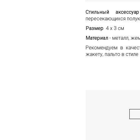
Стильный аксессуар
пересекающихся полу
Размер
4 х 3 см
Материал
- металл, же
Рекомендуем в качес
жакету, пальто в стил